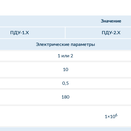
Значение
ПДУ-1.Х
ПДУ-2.Х
Электрические параметры
1 или 2
10
0,5
180
6
1×10