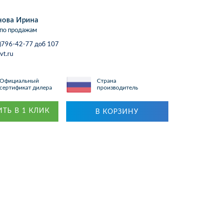
нова Ирина
по продажам
)796-42-77 доб 107
vt.ru
Официальный
Страна
сертификат дилера
производитель
ТЬ В 1 КЛИК
В КОРЗИНУ