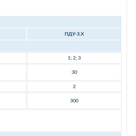
ПДУ-3.Х
1; 2; 3
30
2
300