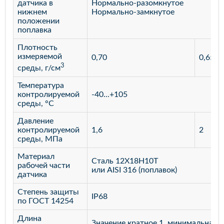
датчика в
Нормально-разомкнутое
нижнем
Нормально-замкнутое
положении
поплавка
Плотность
измеряемой
0,70
0,65
3
среды, г/см
Температура
контролируемой
-40...+105
среды, °С
Давление
контролируемой
1,6
2
среды, МПа
Материал
Сталь 12Х18Н10Т
рабочей части
или AISI 316 (поплавок)
датчика
Степень защиты
IP68
по ГОСТ 14254
Длина
Значение кратное 1, минимальная