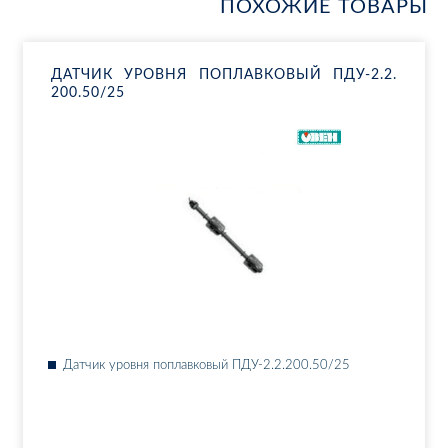
ПОХОЖИЕ ТОВАРЫ
ДАТ­ЧИК УРОВ­НЯ ПО­ПЛАВ­КО­ВЫЙ ПДУ-2.​2.​
200.​50/​25
Дат­чик уров­ня по­плав­ко­вый ПДУ-2.​2.​200.​50/​25