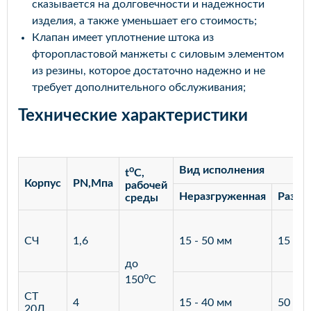
сказывается на долговечности и надежности
изделия, а также уменьшает его стоимость;
Клапан имеет уплотнение штока из
фторопластовой манжеты с силовым элементом
из резины, которое достаточно надежно и не
требует дополнительного обслуживания;
Технические характеристики
o
Вид исполнения
t
C,
Корпус
PN,Мпа
рабочей
Неразгруженная
Разгр
среды
СЧ
1,6
15 - 50 мм
15 - 3
до
o
150
С
СТ
4
15 - 40 мм
50 - 4
20Л