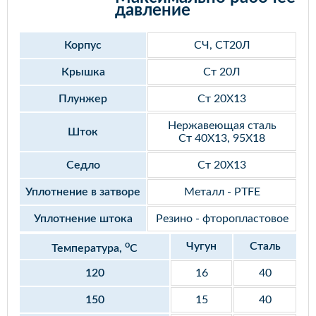
давление
Корпус
СЧ, СТ20Л
Крышка
Ст 20Л
Плунжер
Ст 20Х13
Нержавеющая сталь
Шток
Ст 40Х13, 95Х18
Седло
Ст 20Х13
Уплотнение в затворе
Металл - PTFE
Уплотнение штока
Резино - фторопластовое
o
Чугун
Сталь
Температура,
С
120
16
40
150
15
40