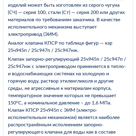
изделий может быть изготовлен из серого чугуна
(СЧ) — серия 100, стали (Ст) — серия 200 или других
материалов по требованиям заказчика. В качестве
исполнительного механизма выступает
электропривод (ЭИМ).
Аналог клапана КПСР по таблице фигур — кзр
25ч945п / 25с947п / 25с947нж.
Клапан запорно-регулирующий 25ч945п / 25с947п /
25с947нж с электроприводом применяется в тепло-
и водоснабжающих системах на холодную и
горячую воду, раствор этиленгликоля и другие
среды, не агрессивные к материалам корпуса,
температурное значение которых не превышает
150°С, а номинальное давление – до 1,6 МПа.
Клапан КПСР 25ч945п с ЭИМ (электро-
исполнительным механизмом) является наиболее
распространённым исполнением запорно-
регулирующего клапана для воды как в составе