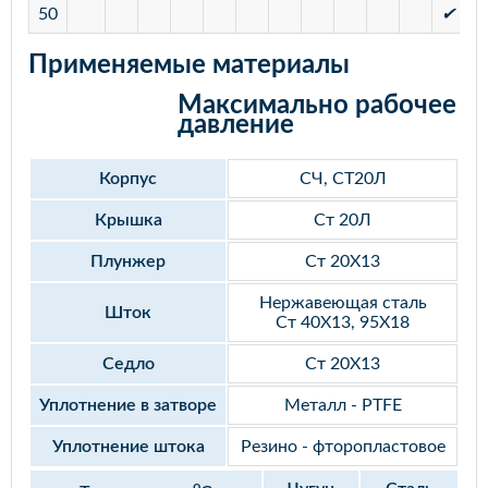
50
✔
✔
Применяемые материалы
Максимально рабочее
давление
Корпус
СЧ, СТ20Л
Крышка
Ст 20Л
Плунжер
Ст 20Х13
Нержавеющая сталь
Шток
Ст 40Х13, 95Х18
Седло
Ст 20Х13
Уплотнение в затворе
Металл - PTFE
Уплотнение штока
Резино - фторопластовое
o