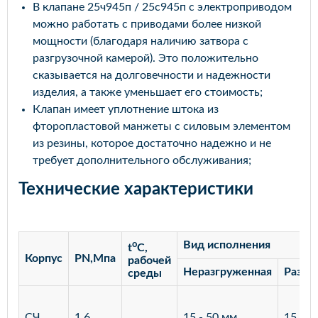
В клапане 25ч945п / 25с945п с электроприводом
можно работать с приводами более низкой
мощности (благодаря наличию затвора с
разгрузочной камерой). Это положительно
сказывается на долговечности и надежности
изделия, а также уменьшает его стоимость;
Клапан имеет уплотнение штока из
фторопластовой манжеты с силовым элементом
из резины, которое достаточно надежно и не
требует дополнительного обслуживания;
Технические характеристики
o
Вид исполнения
t
C,
Корпус
PN,Мпа
рабочей
Неразгруженная
Разгр
среды
СЧ
1,6
15 - 50 мм
15 - 3