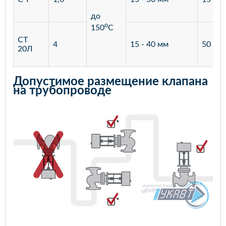
до
o
150
С
СТ
4
15 - 40 мм
50 - 4
20Л
Допустимое размещение клапана
на трубопроводе