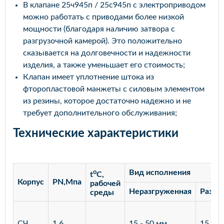
В клапане 25ч945п / 25с945п с электроприводом
можно работать с приводами более низкой
мощности (благодаря наличию затвора с
разгрузочной камерой). Это положительно
сказывается на долговечности и надежности
изделия, а также уменьшает его стоимость;
Клапан имеет уплотнение штока из
фторопластовой манжеты с силовым элементом
из резины, которое достаточно надежно и не
требует дополнительного обслуживания;
Технические характеристики
o
Вид исполнения
t
C,
Корпус
PN,Мпа
рабочей
Неразгруженная
Разгр
среды
СЧ
1,6
15 - 50 мм
15 - 3