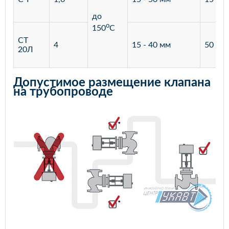
до
o
150
С
СТ
4
15 - 40 мм
50 - 4
20Л
Допустимое размещение клапана
на трубопроводе