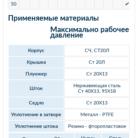
50
✔
✔
Применяемые материалы
Максимально рабочее
давление
Корпус
СЧ, СТ20Л
Крышка
Ст 20Л
Плунжер
Ст 20Х13
Нержавеющая сталь
Шток
Ст 40Х13, 95Х18
Седло
Ст 20Х13
Уплотнение в затворе
Металл - PTFE
Уплотнение штока
Резино - фторопластовое
o