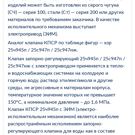
изделий может быть изготовлен из серого чугуна
(СЧ) — серия 100, стали (Ст) — серия 200 или других
материалов по требованиям заказчика. В качестве
исполнительного механизма выступает
электропривод (ЭИМ).
Аналог клапана КПСР по таблице фигур — кзр
25ч945п / 25с947п / 25с947нж.
Клапан запорно-регулирующий 25ч945п / 25с947п /
25с947нж с электроприводом применяется в тепло-
и водоснабжающих системах на холодную и
горячую воду, раствор этиленгликоля и другие
среды, не агрессивные к материалам корпуса,
температурное значение которых не превышает
150°С, а номинальное давление – до 1,6 МПа.
Клапан КПСР 25ч945п с ЭИМ (электро-
исполнительным механизмом) является наиболее
распространённым исполнением запорно-
регулирующего клапана для воды как в составе