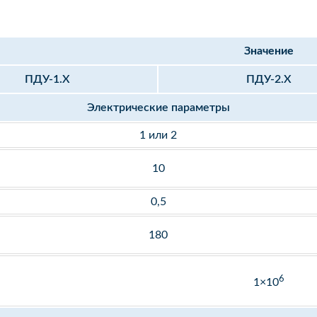
Значение
ПДУ-1.Х
ПДУ-2.Х
Электрические параметры
1 или 2
10
0,5
180
6
1×10