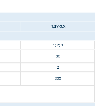
ПДУ-3.Х
1; 2; 3
30
2
300