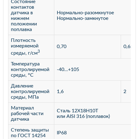
Состояние
контактов
датчика в
Нормально-разомкнутое
нижнем
Нормально-замкнутое
положении
поплавка
Плотность
измеряемой
0,70
0,65
3
среды, г/см
Температура
контролируемой
-40...+105
среды, °С
Давление
контролируемой
1,6
2
среды, МПа
Материал
Сталь 12Х18Н10Т
рабочей части
или AISI 316 (поплавок)
датчика
Степень защиты
IP68
по ГОСТ 14254