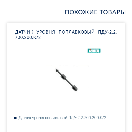
ПОХОЖИЕ ТОВАРЫ
ДАТ­ЧИК УРОВ­НЯ ПО­ПЛАВ­КО­ВЫЙ ПДУ-2.​2.​
700.​200.К/2
Дат­чик уров­ня по­плав­ко­вый ПДУ-2.​2.​700.​200.К/2