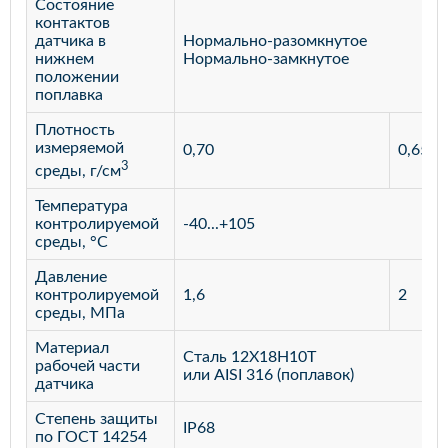
Состояние
контактов
датчика в
Нормально-разомкнутое
нижнем
Нормально-замкнутое
положении
поплавка
Плотность
измеряемой
0,70
0,65
3
среды, г/см
Температура
контролируемой
-40...+105
среды, °С
Давление
контролируемой
1,6
2
среды, МПа
Материал
Сталь 12Х18Н10Т
рабочей части
или AISI 316 (поплавок)
датчика
Степень защиты
IP68
по ГОСТ 14254