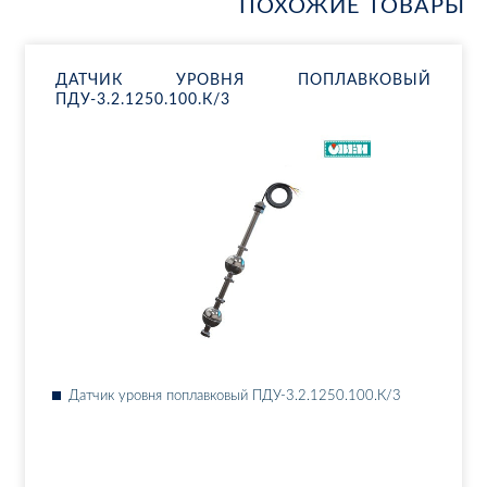
ПОХОЖИЕ ТОВАРЫ
ДАТ­ЧИК УРОВ­НЯ ПО­ПЛАВ­КО­ВЫЙ
ПДУ-3.2.1250.100.К/3
Дат­чик уров­ня по­плав­ко­вый ПДУ-3.2.1250.100.К/3