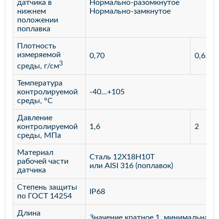
датчика в
Нормально-разомкнутое
нижнем
Нормально-замкнутое
положении
поплавка
Плотность
измеряемой
0,70
0,65
3
среды, г/см
Температура
контролируемой
-40...+105
среды, °С
Давление
контролируемой
1,6
2
среды, МПа
Материал
Сталь 12Х18Н10Т
рабочей части
или AISI 316 (поплавок)
датчика
Степень защиты
IP68
по ГОСТ 14254
Длина
Значение кратное 1, минимальная