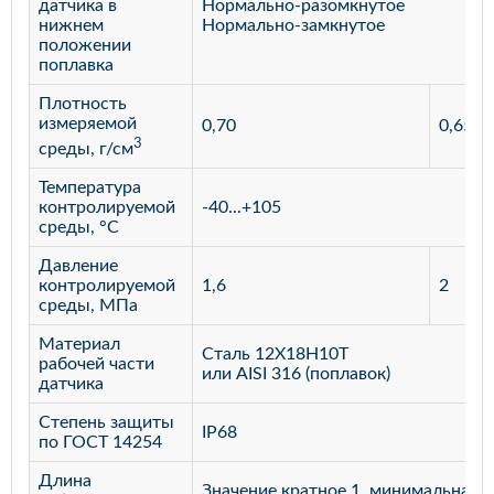
датчика в
Нормально-разомкнутое
нижнем
Нормально-замкнутое
положении
поплавка
Плотность
измеряемой
0,70
0,65
3
среды, г/см
Температура
контролируемой
-40...+105
среды, °С
Давление
контролируемой
1,6
2
среды, МПа
Материал
Сталь 12Х18Н10Т
рабочей части
или AISI 316 (поплавок)
датчика
Степень защиты
IP68
по ГОСТ 14254
Длина
Значение кратное 1, минимальная