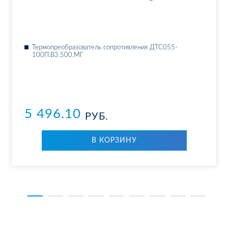
Тер­мо­пре­об­ра­зо­ва­тель со­про­тив­ле­ния ДТ­С055-
100П.В3.500.МГ
5 496.10
РУБ.
В КОР­ЗИ­НУ