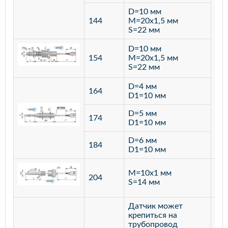
D=10 мм
144
M=20х1,5 мм
S=22 мм
D=10 мм
154
M=20х1,5 мм
S=22 мм
D=4 мм
164
D1=10 мм
D=5 мм
174
D1=10 мм
D=6 мм
184
D1=10 мм
M=10х1 мм
204
лат
S=14 мм
Датчик может
крепиться на
трубопровод