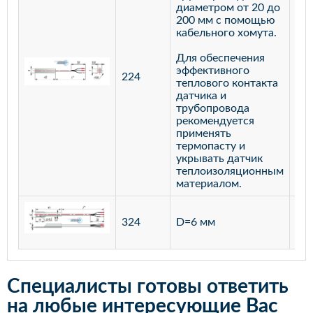
диаметром от 20 до
200 мм с помощью
кабельного хомута.
Для обеспечения
эффективного
224
лат
теплового контакта
датчика и
трубопровода
рекомендуется
применять
термопасту и
укрывать датчик
теплоизоляционным
материалом.
ста
324
D=6 мм
12
Специалисты готовы ответить
на любые интересующие Вас