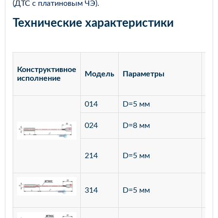
(ДТС с платиновым ЧЭ).
Технические характеристики
Конструктивное
Модель
Параметры
Ма
исполнение
014
D=5 мм
лат
ста
024
D=8 мм
12
ста
214
D=5 мм
12
ста
314
D=5 мм
12