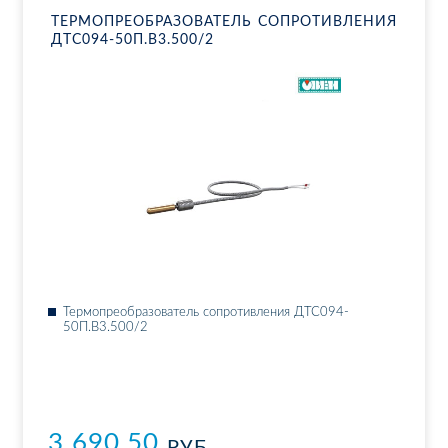
ТЕР­МО­ПРЕ­ОБ­РА­ЗО­ВА­ТЕЛЬ СО­ПРО­ТИВ­ЛЕ­НИЯ
ДТ­С094-50П.В3.500/2
Тер­мо­пре­об­ра­зо­ва­тель со­про­тив­ле­ния ДТ­С094-
50П.В3.500/2
3 690.50