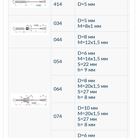
ста
414
D=5 мм
12
D=5 мм
034
лат
M=8х1 мм
D=8 мм
ста
044
M=12х1,5 мм
12
D=6 мм
M=16х1,5 мм
054
S=22 мм
h= 9 мм
D=8 мм
M=20х1,5 мм
064
S=27 мм
h= 8 мм
D=10 мм
M=20х1,5 мм
074
S=27 мм
h= 8 мм
D=6 мм