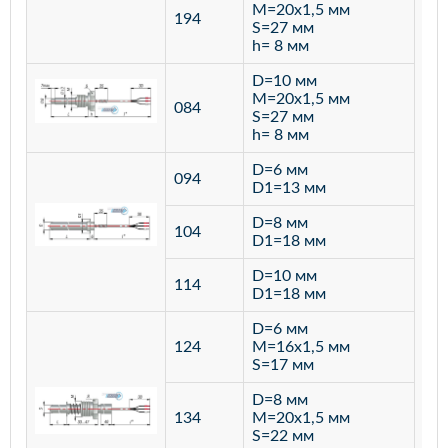
M=20х1,5 мм
194
S=27 мм
h= 8 мм
D=10 мм
M=20х1,5 мм
084
S=27 мм
h= 8 мм
D=6 мм
094
D1=13 мм
D=8 мм
ста
104
D1=18 мм
12
D=10 мм
114
D1=18 мм
D=6 мм
124
M=16х1,5 мм
S=17 мм
D=8 мм
134
M=20х1,5 мм
S=22 мм