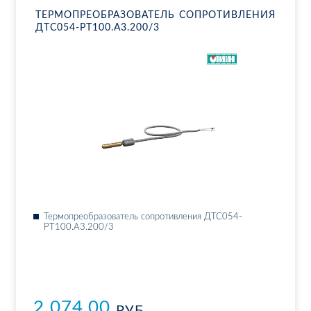
ТЕР­МО­ПРЕ­ОБ­РА­ЗО­ВА­ТЕЛЬ СО­ПРО­ТИВ­ЛЕ­НИЯ
ДТ­С054-РТ100.А3.200/3
Тер­мо­пре­об­ра­зо­ва­тель со­про­тив­ле­ния ДТ­С054-
РТ100.А3.200/3
2 074.00