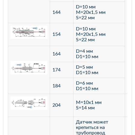
D=10 мм
144
M=20х1,5 мм
S=22 мм
D=10 мм
154
M=20х1,5 мм
S=22 мм
D=4 мм
164
D1=10 мм
D=5 мм
174
D1=10 мм
D=6 мм
184
D1=10 мм
M=10х1 мм
204
лат
S=14 мм
Датчик может
крепиться на
трубопровод