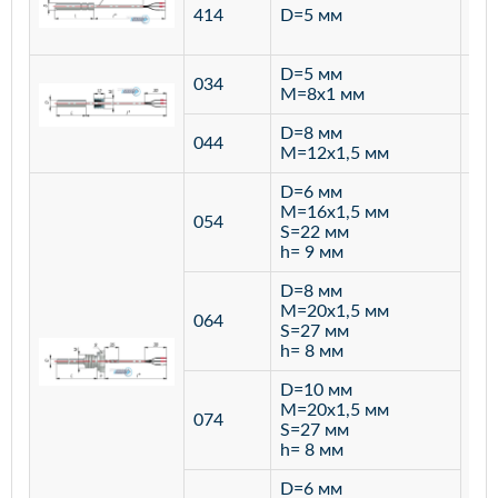
ста
414
D=5 мм
12
D=5 мм
034
лат
M=8х1 мм
D=8 мм
ста
044
M=12х1,5 мм
12
D=6 мм
M=16х1,5 мм
054
S=22 мм
h= 9 мм
D=8 мм
M=20х1,5 мм
064
S=27 мм
h= 8 мм
D=10 мм
M=20х1,5 мм
074
S=27 мм
h= 8 мм
D=6 мм