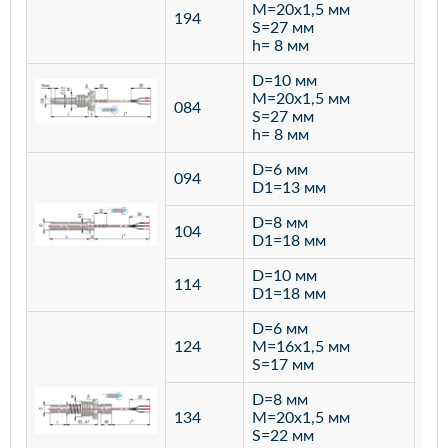
M=20х1,5 мм
194
S=27 мм
h= 8 мм
D=10 мм
M=20х1,5 мм
084
S=27 мм
h= 8 мм
D=6 мм
094
D1=13 мм
D=8 мм
ста
104
D1=18 мм
12
D=10 мм
114
D1=18 мм
D=6 мм
124
M=16х1,5 мм
S=17 мм
D=8 мм
134
M=20х1,5 мм
S=22 мм