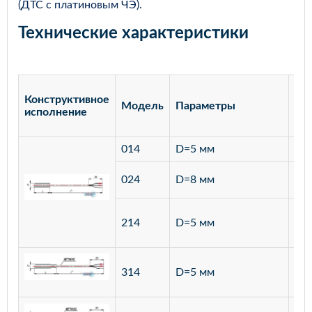
(ДТС с платиновым ЧЭ).
Технические характеристики
Конструктивное
Модель
Параметры
Ма
исполнение
014
D=5 мм
лат
ста
024
D=8 мм
12
ста
214
D=5 мм
12
ста
314
D=5 мм
12