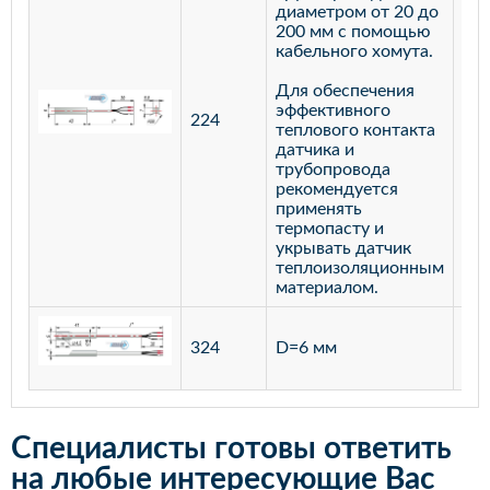
диаметром от 20 до
200 мм с помощью
кабельного хомута.
Для обеспечения
эффективного
224
лат
теплового контакта
датчика и
трубопровода
рекомендуется
применять
термопасту и
укрывать датчик
теплоизоляционным
материалом.
ста
324
D=6 мм
12
Специалисты готовы ответить
на любые интересующие Вас