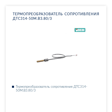
ТЕР­МО­ПРЕ­ОБ­РА­ЗО­ВА­ТЕЛЬ СО­ПРО­ТИВ­ЛЕ­НИЯ
ДТ­С314-50М.В3.80/3
Тер­мо­пре­об­ра­зо­ва­тель со­про­тив­ле­ния ДТ­С314-
50М.В3.80/3