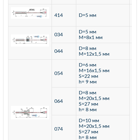
ста
414
D=5 мм
12
D=5 мм
034
лат
M=8х1 мм
D=8 мм
ста
044
M=12х1,5 мм
12
D=6 мм
M=16х1,5 мм
054
S=22 мм
h= 9 мм
D=8 мм
M=20х1,5 мм
064
S=27 мм
h= 8 мм
D=10 мм
M=20х1,5 мм
074
S=27 мм
h= 8 мм