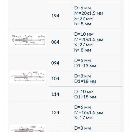
D=6 мм
M=20х1,5 мм
194
S=27 мм
h= 8 мм
D=10 мм
M=20х1,5 мм
084
S=27 мм
h= 8 мм
D=6 мм
094
D1=13 мм
D=8 мм
ста
104
D1=18 мм
12
D=10 мм
114
D1=18 мм
D=6 мм
124
M=16х1,5 мм
S=17 мм
D=8 мм