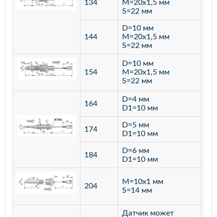
134
M=20х1,5 мм
S=22 мм
D=10 мм
144
M=20х1,5 мм
S=22 мм
D=10 мм
154
M=20х1,5 мм
S=22 мм
D=4 мм
164
D1=10 мм
D=5 мм
174
D1=10 мм
D=6 мм
184
D1=10 мм
M=10х1 мм
204
лат
S=14 мм
Датчик может