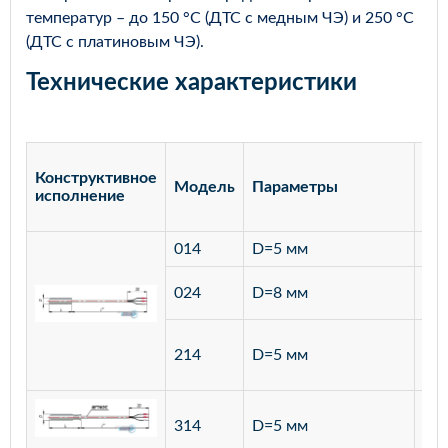
температур – до 150 °С (ДТС с медным ЧЭ) и 250 °С
(ДТС с платиновым ЧЭ).
Технические характеристики
Конструктивное
Модель
Параметры
Ма
исполнение
014
D=5 мм
лат
ста
024
D=8 мм
12
ста
214
D=5 мм
12
ста
314
D=5 мм
12