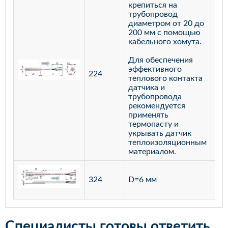
крепиться на
трубопровод
диаметром от 20 до
200 мм с помощью
кабельного хомута.
Для обеспечения
эффективного
224
лат
теплового контакта
датчика и
трубопровода
рекомендуется
применять
термопасту и
укрывать датчик
теплоизоляционным
материалом.
ста
324
D=6 мм
12
Специалисты готовы ответить