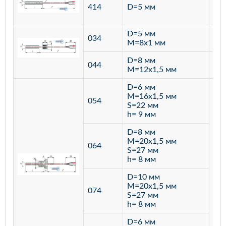
ста
414
D=5 мм
12
D=5 мм
034
лат
M=8х1 мм
D=8 мм
ста
044
M=12х1,5 мм
12
D=6 мм
M=16х1,5 мм
054
S=22 мм
h= 9 мм
D=8 мм
M=20х1,5 мм
064
S=27 мм
h= 8 мм
D=10 мм
M=20х1,5 мм
074
S=27 мм
h= 8 мм
D=6 мм