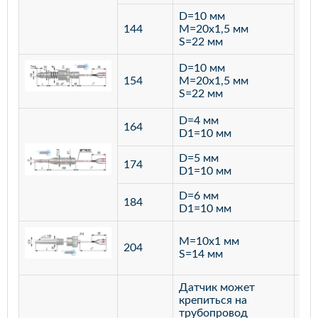
D=10 мм
144
M=20х1,5 мм
S=22 мм
D=10 мм
154
M=20х1,5 мм
S=22 мм
D=4 мм
164
D1=10 мм
D=5 мм
174
D1=10 мм
D=6 мм
184
D1=10 мм
M=10х1 мм
204
лат
S=14 мм
Датчик может
крепиться на
трубопровод