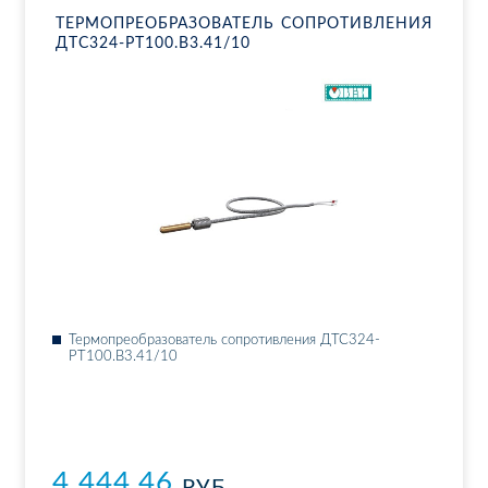
ТЕР­МО­ПРЕ­ОБ­РА­ЗО­ВА­ТЕЛЬ СО­ПРО­ТИВ­ЛЕ­НИЯ
ДТ­С324-РТ100.В3.41/10
Тер­мо­пре­об­ра­зо­ва­тель со­про­тив­ле­ния ДТ­С324-
РТ100.В3.41/10
4 444.46