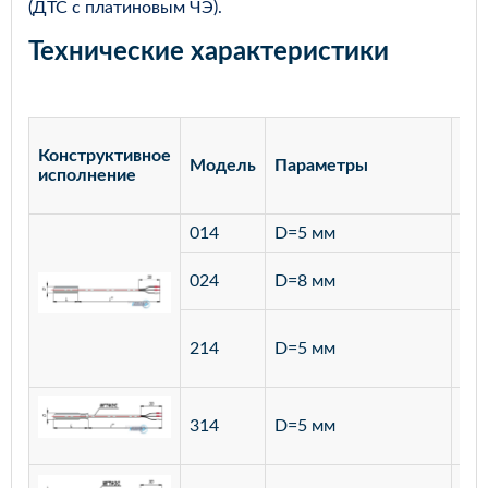
(ДТС с платиновым ЧЭ).
Технические характеристики
Конструктивное
Модель
Параметры
Ма
исполнение
014
D=5 мм
лат
ста
024
D=8 мм
12
ста
214
D=5 мм
12
ста
314
D=5 мм
12