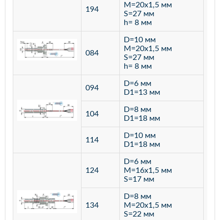
M=20х1,5 мм
194
S=27 мм
h= 8 мм
D=10 мм
M=20х1,5 мм
084
S=27 мм
h= 8 мм
D=6 мм
094
D1=13 мм
D=8 мм
ста
104
D1=18 мм
12
D=10 мм
114
D1=18 мм
D=6 мм
124
M=16х1,5 мм
S=17 мм
D=8 мм
134
M=20х1,5 мм
S=22 мм