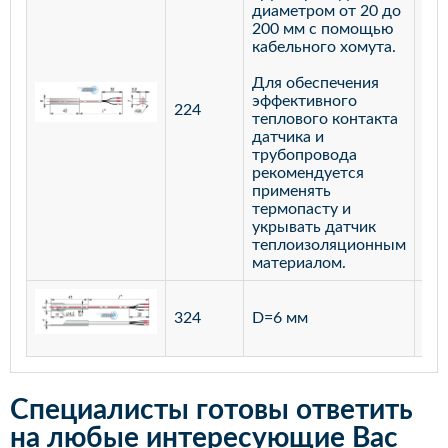
диаметром от 20 до
200 мм с помощью
кабельного хомута.
Для обеспечения
эффективного
224
лат
теплового контакта
датчика и
трубопровода
рекомендуется
применять
термопасту и
укрывать датчик
теплоизоляционным
материалом.
ста
324
D=6 мм
12
Специалисты готовы ответить
на любые интересующие Вас