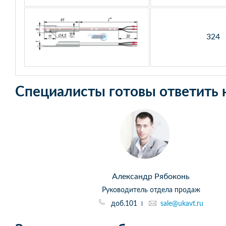
324
Специалисты готовы ответить 
Александр Рябоконь
Руководитель отдела продаж
доб.101
sale@ukavt.ru