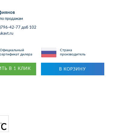
фиянов
по продажам
)796-42-77 доб 102
ukavt.ru
Официальный
Страна
сертификат дилера
производитель
ТЬ В 1 КЛИК
В КОРЗИНУ