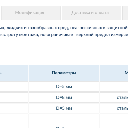
, жидких и газообразных сред, неагрессивных к защитной 
быстроту монтажа, но ограничивает верхний предел измеряе
ь
Параметры
М
D=5 мм
D=8 мм
стал
D=5 мм
стал