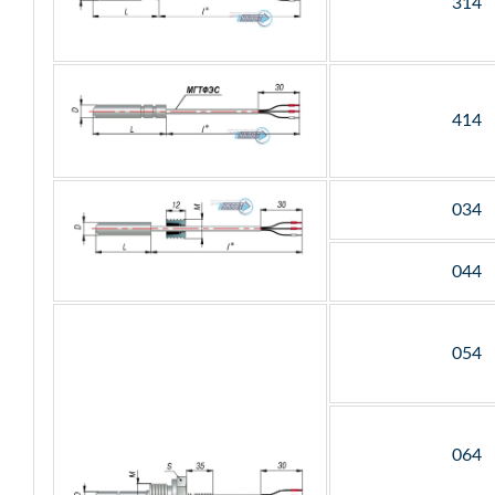
314
414
034
044
054
064