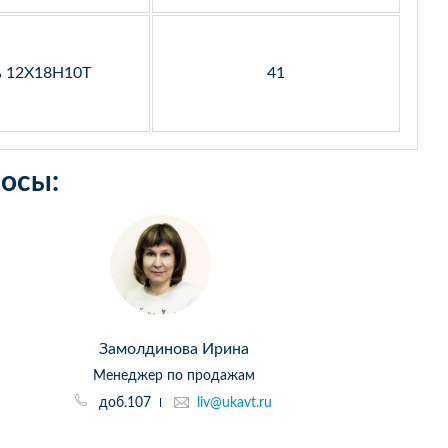
ь 12Х18Н10Т
41
осы:
Замолдинова Ирина
Менеджер по продажам
доб.107
liv@ukavt.ru