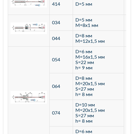
ста
414
D=5 мм
12
D=5 мм
034
лат
M=8х1 мм
D=8 мм
ста
044
M=12х1,5 мм
12
D=6 мм
M=16х1,5 мм
054
S=22 мм
h= 9 мм
D=8 мм
M=20х1,5 мм
064
S=27 мм
h= 8 мм
D=10 мм
M=20х1,5 мм
074
S=27 мм
h= 8 мм
D=6 мм