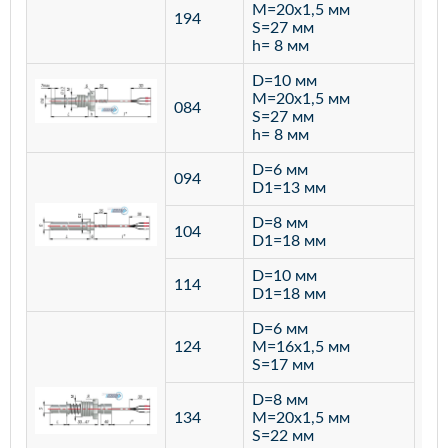
M=20х1,5 мм
194
S=27 мм
h= 8 мм
D=10 мм
M=20х1,5 мм
084
S=27 мм
h= 8 мм
D=6 мм
094
D1=13 мм
D=8 мм
ста
104
D1=18 мм
12
D=10 мм
114
D1=18 мм
D=6 мм
124
M=16х1,5 мм
S=17 мм
D=8 мм
134
M=20х1,5 мм
S=22 мм