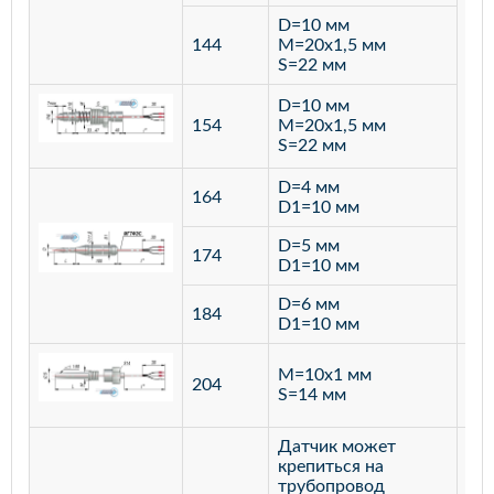
D=10 мм
144
M=20х1,5 мм
S=22 мм
D=10 мм
154
M=20х1,5 мм
S=22 мм
D=4 мм
164
D1=10 мм
D=5 мм
174
D1=10 мм
D=6 мм
184
D1=10 мм
M=10х1 мм
204
лат
S=14 мм
Датчик может
крепиться на
трубопровод