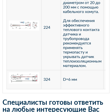
диаметром от 20 до
200 мм с помощью
кабельного хомута.
Для обеспечения
эффективного
224
лат
теплового контакта
датчика и
трубопровода
рекомендуется
применять
термопасту и
укрывать датчик
теплоизоляционным
материалом.
ста
324
D=6 мм
12
Специалисты готовы ответить
на любые интересующие Вас