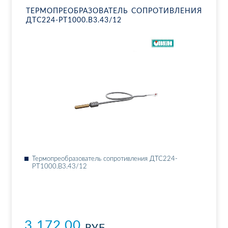
ТЕР­МО­ПРЕ­ОБ­РА­ЗО­ВА­ТЕЛЬ СО­ПРО­ТИВ­ЛЕ­НИЯ
ДТ­С224-РТ1000.В3.43/12
Тер­мо­пре­об­ра­зо­ва­тель со­про­тив­ле­ния ДТ­С224-
РТ1000.В3.43/12
3 172.00