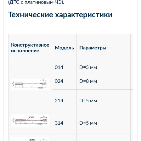
(ДТС с платиновым ЧЭ).
Технические характеристики
Конструктивное
Модель
Параметры
Ма
исполнение
014
D=5 мм
лат
ста
024
D=8 мм
12
ста
214
D=5 мм
12
ста
314
D=5 мм
12