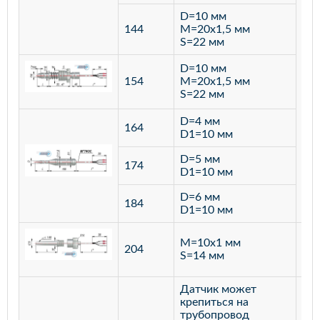
D=10 мм
144
M=20х1,5 мм
S=22 мм
D=10 мм
154
M=20х1,5 мм
S=22 мм
D=4 мм
164
D1=10 мм
D=5 мм
174
D1=10 мм
D=6 мм
184
D1=10 мм
M=10х1 мм
204
лат
S=14 мм
Датчик может
крепиться на
трубопровод