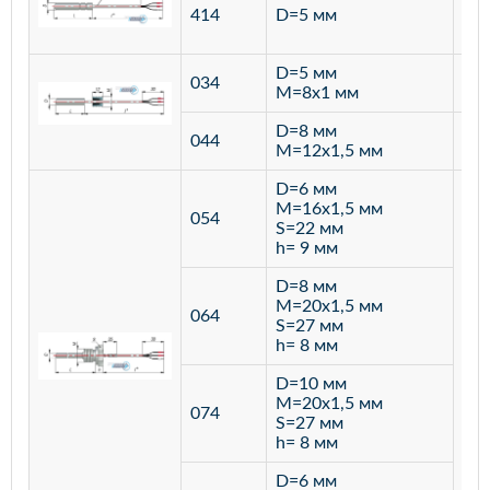
ста
414
D=5 мм
12
D=5 мм
034
лат
M=8х1 мм
D=8 мм
ста
044
M=12х1,5 мм
12
D=6 мм
M=16х1,5 мм
054
S=22 мм
h= 9 мм
D=8 мм
M=20х1,5 мм
064
S=27 мм
h= 8 мм
D=10 мм
M=20х1,5 мм
074
S=27 мм
h= 8 мм
D=6 мм