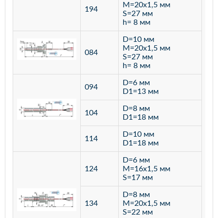
M=20х1,5 мм
194
S=27 мм
h= 8 мм
D=10 мм
M=20х1,5 мм
084
S=27 мм
h= 8 мм
D=6 мм
094
D1=13 мм
D=8 мм
ста
104
D1=18 мм
12
D=10 мм
114
D1=18 мм
D=6 мм
124
M=16х1,5 мм
S=17 мм
D=8 мм
134
M=20х1,5 мм
S=22 мм