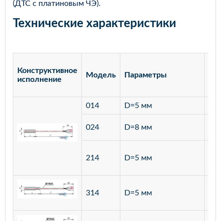
(ДТС с платиновым ЧЭ).
Технические характеристики
Конструктивное
Модель
Параметры
Ма
исполнение
014
D=5 мм
лат
ста
024
D=8 мм
12
ста
214
D=5 мм
12
ста
314
D=5 мм
12