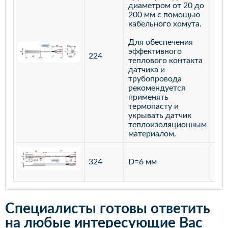
диаметром от 20 до
200 мм с помощью
кабельного хомута.
Для обеспечения
эффективного
224
лат
теплового контакта
датчика и
трубопровода
рекомендуется
применять
термопасту и
укрывать датчик
теплоизоляционным
материалом.
ста
324
D=6 мм
12
Специалисты готовы ответить
на любые интересующие Вас