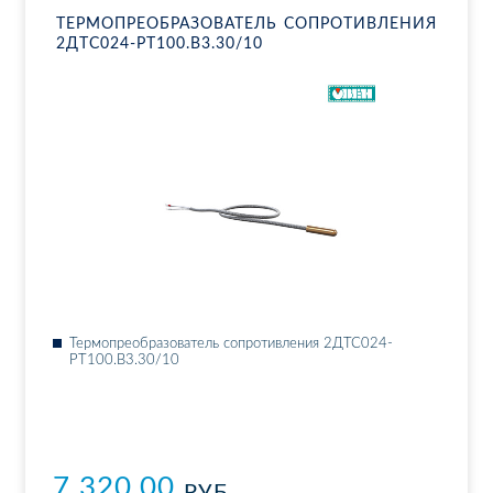
ТЕР­МО­ПРЕ­ОБ­РА­ЗО­ВА­ТЕЛЬ СО­ПРО­ТИВ­ЛЕ­НИЯ
2ДТ­С024-РТ100.В3.30/10
Тер­мо­пре­об­ра­зо­ва­тель со­про­тив­ле­ния 2ДТ­С024-
РТ100.В3.30/10
7 320.00