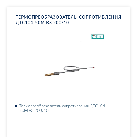
ТЕР­МО­ПРЕ­ОБ­РА­ЗО­ВА­ТЕЛЬ СО­ПРО­ТИВ­ЛЕ­НИЯ
ДТ­С104-50М.В3.200/10
Тер­мо­пре­об­ра­зо­ва­тель со­про­тив­ле­ния ДТ­С104-
50М.В3.200/10