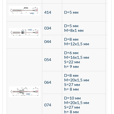
ста
414
D=5 мм
12
D=5 мм
034
лат
M=8х1 мм
D=8 мм
ста
044
M=12х1,5 мм
12
D=6 мм
M=16х1,5 мм
054
S=22 мм
h= 9 мм
D=8 мм
M=20х1,5 мм
064
S=27 мм
h= 8 мм
D=10 мм
M=20х1,5 мм
074
S=27 мм
h= 8 мм