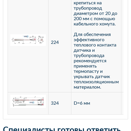
крепиться на
трубопровод
диаметром от 20 до
200 мм с помощью
кабельного хомута.
Для обеспечения
эффективного
224
лат
теплового контакта
датчика и
трубопровода
рекомендуется
применять
термопасту и
укрывать датчик
теплоизоляционным
материалом.
ста
324
D=6 мм
12
Специалисты готовы ответить