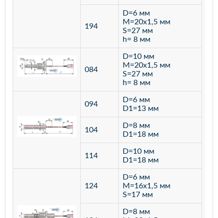
D=6 мм
M=20х1,5 мм
194
S=27 мм
h= 8 мм
D=10 мм
M=20х1,5 мм
084
S=27 мм
h= 8 мм
D=6 мм
094
D1=13 мм
D=8 мм
ста
104
D1=18 мм
12
D=10 мм
114
D1=18 мм
D=6 мм
124
M=16х1,5 мм
S=17 мм
D=8 мм