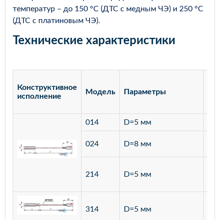
температур – до 150 °С (ДТС с медным ЧЭ) и 250 °С
(ДТС с платиновым ЧЭ).
Технические характеристики
Конструктивное
Модель
Параметры
Ма
исполнение
014
D=5 мм
лат
ста
024
D=8 мм
12
ста
214
D=5 мм
12
ста
314
D=5 мм
12