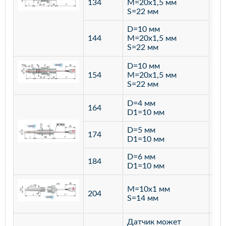
134
M=20х1,5 мм
S=22 мм
D=10 мм
144
M=20х1,5 мм
S=22 мм
D=10 мм
154
M=20х1,5 мм
S=22 мм
D=4 мм
164
D1=10 мм
D=5 мм
174
D1=10 мм
D=6 мм
184
D1=10 мм
M=10х1 мм
204
лат
S=14 мм
Датчик может