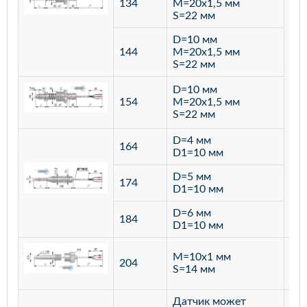
134
M=20х1,5 мм
S=22 мм
D=10 мм
144
M=20х1,5 мм
S=22 мм
D=10 мм
154
M=20х1,5 мм
S=22 мм
D=4 мм
164
D1=10 мм
D=5 мм
174
D1=10 мм
D=6 мм
184
D1=10 мм
M=10х1 мм
204
лат
S=14 мм
Датчик может