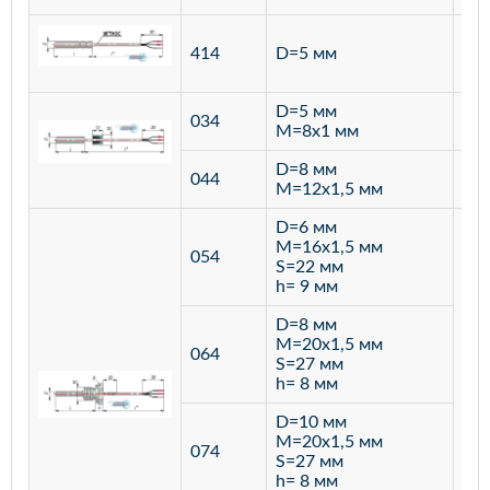
ста
414
D=5 мм
12
D=5 мм
034
лат
M=8х1 мм
D=8 мм
ста
044
M=12х1,5 мм
12
D=6 мм
M=16х1,5 мм
054
S=22 мм
h= 9 мм
D=8 мм
M=20х1,5 мм
064
S=27 мм
h= 8 мм
D=10 мм
M=20х1,5 мм
074
S=27 мм
h= 8 мм