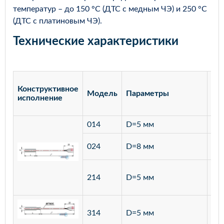
температур – до 150 °С (ДТС с медным ЧЭ) и 250 °С
(ДТС с платиновым ЧЭ).
Технические характеристики
Конструктивное
Модель
Параметры
Ма
исполнение
014
D=5 мм
лат
ста
024
D=8 мм
12
ста
214
D=5 мм
12
ста
314
D=5 мм
12