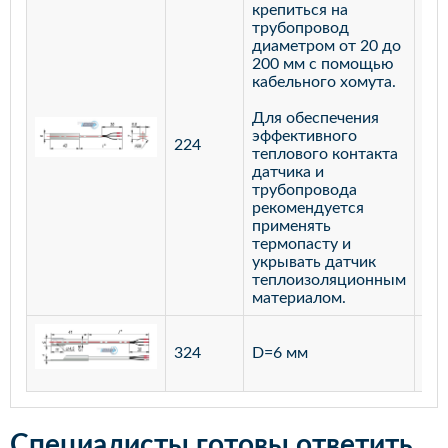
крепиться на
трубопровод
диаметром от 20 до
200 мм с помощью
кабельного хомута.
Для обеспечения
эффективного
224
лат
теплового контакта
датчика и
трубопровода
рекомендуется
применять
термопасту и
укрывать датчик
теплоизоляционным
материалом.
ста
324
D=6 мм
12
Специалисты готовы ответить