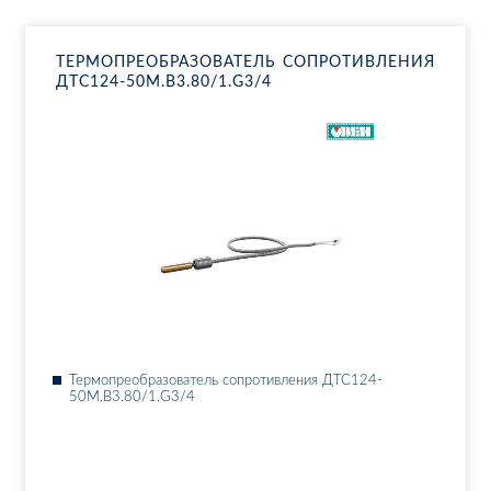
ТЕР­МО­ПРЕ­ОБ­РА­ЗО­ВА­ТЕЛЬ СО­ПРО­ТИВ­ЛЕ­НИЯ
ДТ­С124-50М.В3.80/1.G3/4
Тер­мо­пре­об­ра­зо­ва­тель со­про­тив­ле­ния ДТ­С124-
50М.В3.80/1.G3/4