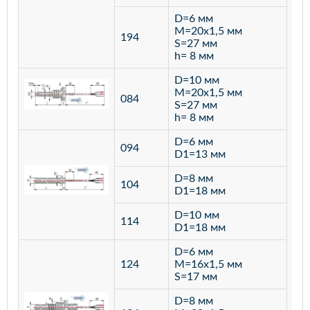
D=6 мм
M=20х1,5 мм
194
S=27 мм
h= 8 мм
D=10 мм
M=20х1,5 мм
084
S=27 мм
h= 8 мм
D=6 мм
094
D1=13 мм
D=8 мм
ста
104
D1=18 мм
12
D=10 мм
114
D1=18 мм
D=6 мм
124
M=16х1,5 мм
S=17 мм
D=8 мм