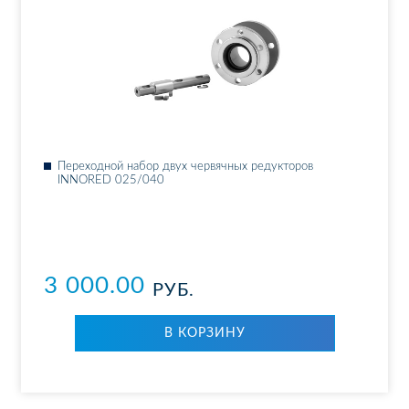
Пе­ре­ход­ной на­бор двух чер­вяч­ных ре­дук­то­ров
INNORED 025/040
3 000.00
РУБ.
В КОР­ЗИ­НУ