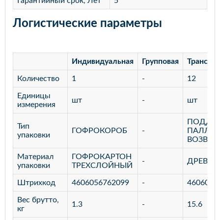
Гарантийный срок, Лет
5
Логистические параметры
Индивидуальная
Групповая
Транспо
Количество
1
-
12
Единицы
шт
-
шт
измерения
ПОДДО
Тип
ГОФРОКОРОБ
-
ПАЛЛЕТ
упаковки
ВОЗВРА
Материал
ГОФРОКАРТОН
-
ДРЕВЕС
упаковки
ТРЕХСЛОЙНЫЙ
Штрихкод
4606056762099
-
4606056
Вес брутто,
1.3
-
15.6
кг