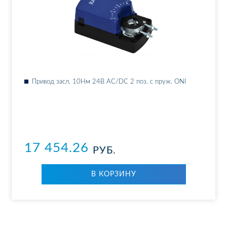
При­вод засл. 10Нм 24В AC/DC 2 поз. с пруж. ONI
17 454.26
РУБ.
В КОР­ЗИ­НУ