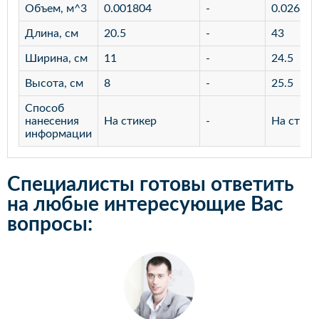
Объем, м^3
0.001804
-
0.02686
Длина, см
20.5
-
43
Ширина, см
11
-
24.5
Высота, см
8
-
25.5
Способ
нанесения
На стикер
-
На стике
информации
Специалисты готовы ответить
на любые интересующие Вас
вопросы: