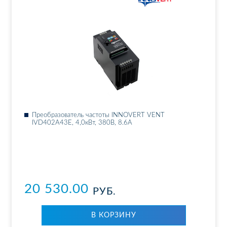
Пре­об­ра­зо­ва­тель ча­сто­ты INNOVERT VENT
IVD402A43E, 4,0кВт, 380В, 8.6А
20 530.00
РУБ.
В КОР­ЗИ­НУ