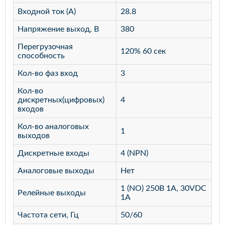
Входной ток (А)
28.8
Напряжение выход, В
380
Перегрузочная
120% 60 сек
способность
Кол-во фаз вход
3
Кол-во
дискретных(цифровых)
4
входов
Кол-во аналоговых
1
выходов
Дискретные входы
4 (NPN)
Аналоговые выходы
Нет
1 (NO) 250В 1А, 30VDC
Релейные выходы
1А
Частота сети, Гц
50/60