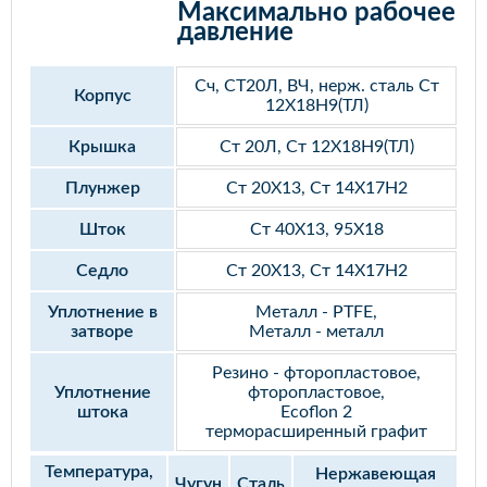
Максимально рабочее
давление
Сч, СТ20Л, ВЧ, нерж. сталь Ст
Корпус
12Х18Н9(ТЛ)
Крышка
Ст 20Л, Ст 12Х18Н9(ТЛ)
Плунжер
Ст 20Х13, Ст 14Х17Н2
Шток
Ст 40Х13, 95Х18
Седло
Ст 20Х13, Ст 14Х17Н2
Уплотнение в
Металл - PTFE,
затворе
Металл - металл
Резино - фторопластовое,
Уплотнение
фторопластовое,
штока
Ecoflon 2
терморасширенный графит
Температура,
Нержавеющая
Чугун
Сталь