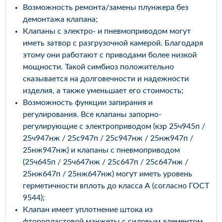
Возможность ремонта/замены плунжера без
демонтажа клапана;
Клапаны с электро- и пневмоприводом могут
иметь затвор с разгрузочной камерой. Благодаря
этому они работают с приводами более низкой
мощности. Такой симбиоз положительно
сказывается на долговечности и надежности
изделия, а также уменьшает его стоимость;
Возможность функции запирания и
регулирования. Все клапаны запорно-
регулирующие с электроприводом (кзр 25ч945п /
25ч947нж / 25с947п / 25с947нж / 25нж947п /
25нж947нж) и клапаны с пневмоприводом
(25ч645п / 25ч647нж / 25с647п / 25с647нж /
25нж647п / 25нж647нж) могут иметь уровень
герметичности вплоть до класса А (согласно ГОСТ
9544);
Клапан имеет уплотнение штока из
фторопластовой манжеты с силовым элементом