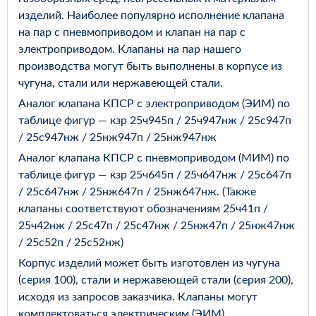
изделий. Наиболее популярно исполнение клапана
на пар с пневмоприводом и клапан на пар с
электроприводом. Клапаны на пар нашего
производства могут быть выполнены в корпусе из
чугуна, стали или нержавеющей стали.
Аналог клапана КПСР с электроприводом (ЭИМ) по
таблице фигур — кзр 25ч945п / 25ч947нж / 25с947п
/ 25с947нж / 25нж947п / 25нж947нж
Аналог клапана КПСР с пневмоприводом (МИМ) по
таблице фигур — кзр 25ч645п / 25ч647нж / 25с647п
/ 25с647нж / 25нж647п / 25нж647нж. (Также
клапаны соответствуют обозначениям 25ч41п /
25ч42нж / 25с47п / 25с47нж / 25нж47п / 25нж47нж
/ 25с52п / 25с52нж)
Корпус изделий может быть изготовлен из чугуна
(серия 100), стали и нержавеющей стали (серия 200),
исходя из запросов заказчика. Клапаны могут
комплектоваться электрическим (ЭИМ),