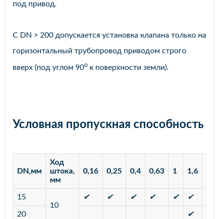
под привод.
С DN > 200 допускается установка клапана только на
горизонтальный трубопровод приводом строго
o
вверх (под углом 90
к поверхности земли).
Условная пропускная способность
Ход
DN,мм
штока,
0,16
0,25
0,4
0,63
1
1,6
2,5
мм
15
✔
✔
✔
✔
✔
✔
✔
10
20
✔
✔