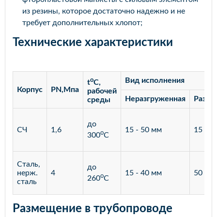
из резины, которое достаточно надежно и не
требует дополнительных хлопот;
Технические характеристики
o
Вид исполнения
t
C,
Корпус
PN,Мпа
рабочей
Неразгруженная
Разгр
среды
до
СЧ
1,6
15 - 50 мм
15 - 3
o
300
С
Сталь,
до
нерж.
4
15 - 40 мм
50 - 4
o
260
С
сталь
Размещение в трубопроводе