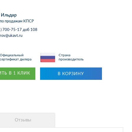
 Ильдар
по продажам КПСР
1) 700-75-17 доб 108
arov@ukavt.ru
Официальный
Страна
сертификат дилера
производитель
ТЬ В 1 КЛИК
В КОРЗИНУ