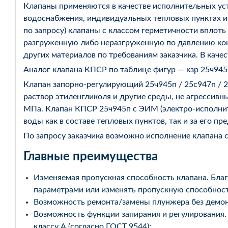
Клапаны применяются в качестве исполнительных уст
водоснабжения, индивидуальных тепловых пунктах и
по запросу) клапаны с классом герметичности вплоть
разгруженную либо неразгруженную по давлению конст
других материалов по требованиям заказчика. В кач
Аналог клапана КПСР по таблице фигур — кзр 25ч945
Клапан запорно-регулирующий 25ч945п / 25с947п / 
раствор этиленгликоля и другие среды, не агрессивн
МПа. Клапан КПСР 25ч945п с ЭИМ (электро-исполни
воды как в составе тепловых пунктов, так и за его пр
По запросу заказчика возможно исполнение клапана 
Главные преимущества
Изменяемая пропускная способность клапана. Бла
параметрами или изменять пропускную способност
Возможность ремонта/замены плунжера без демон
Возможность функции запирания и регулирования.
классу А (согласно ГОСТ 9544);