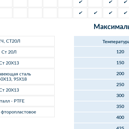
✔
✔
✔
✔
✔
✔
✔
Максималь
Ч, СТ20Л
Температур
120
Ст 20Л
150
Ст 20Х13
200
веющая сталь
40Х13, 95Х18
250
Ст 20Х13
300
талл - PTFE
350
- фторопластовое
400
425