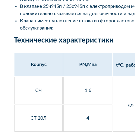
В клапане 25ч945п / 25с945п с электроприводом м
положительно сказывается на долговечности и над
Клапан имеет уплотнение штока из фторопластово
обслуживания;
Технические характеристики
o
Корпус
PN,Мпа
t
C, раб
СЧ
1,6
до
СТ 20Л
4