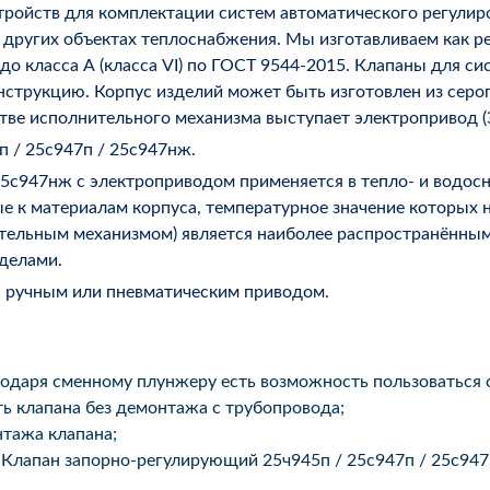
ройств для комплектации систем автоматического регулиро
 других объектах теплоснабжения. Мы изготавливаем как р
 до класса А (класса VI) по ГОСТ 9544-2015. Клапаны для с
рукцию. Корпус изделий может быть изготовлен из серого ч
естве исполнительного механизма выступает электропривод 
п / 25с947п / 25с947нж.
25с947нж с электроприводом применяется в тепло- и водос
ые к материалам корпуса, температурное значение которых 
тельным механизмом) является наиболее распространённым
еделами.
с ручным или пневматическим приводом.
годаря сменному плунжеру есть возможность пользоваться
ь клапана без демонтажа с трубопровода;
тажа клапана;
 Клапан запорно-регулирующий 25ч945п / 25с947п / 25с94