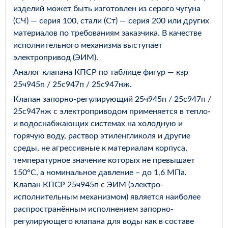
изделий может быть изготовлен из серого чугуна
(СЧ) — серия 100, стали (Ст) — серия 200 или других
материалов по требованиям заказчика. В качестве
исполнительного механизма выступает
электропривод (ЭИМ).
Аналог клапана КПСР по таблице фигур — кзр
25ч945п / 25с947п / 25с947нж.
Клапан запорно-регулирующий 25ч945п / 25с947п /
25с947нж с электроприводом применяется в тепло-
и водоснабжающих системах на холодную и
горячую воду, раствор этиленгликоля и другие
среды, не агрессивные к материалам корпуса,
температурное значение которых не превышает
150°С, а номинальное давление – до 1,6 МПа.
Клапан КПСР 25ч945п с ЭИМ (электро-
исполнительным механизмом) является наиболее
распространённым исполнением запорно-
регулирующего клапана для воды как в составе