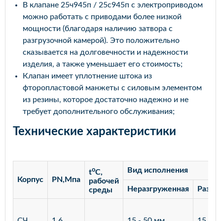
В клапане 25ч945п / 25с945п с электроприводом
можно работать с приводами более низкой
мощности (благодаря наличию затвора с
разгрузочной камерой). Это положительно
сказывается на долговечности и надежности
изделия, а также уменьшает его стоимость;
Клапан имеет уплотнение штока из
фторопластовой манжеты с силовым элементом
из резины, которое достаточно надежно и не
требует дополнительного обслуживания;
Технические характеристики
o
Вид исполнения
t
C,
Корпус
PN,Мпа
рабочей
Неразгруженная
Разгр
среды
СЧ
1,6
15 - 50 мм
15 - 3