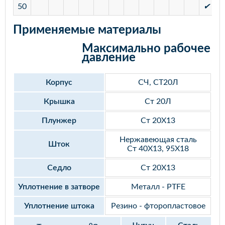
50
✔
✔
Применяемые материалы
Максимально рабочее
давление
Корпус
СЧ, СТ20Л
Крышка
Ст 20Л
Плунжер
Ст 20Х13
Нержавеющая сталь
Шток
Ст 40Х13, 95Х18
Седло
Ст 20Х13
Уплотнение в затворе
Металл - PTFE
Уплотнение штока
Резино - фторопластовое
o