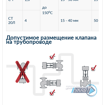
до
o
150
С
СТ
4
15 - 40 мм
50 - 4
20Л
Допустимое размещение клапана
на трубопроводе