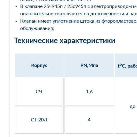
В клапане 25ч945п / 25с945п с электроприводом м
положительно сказывается на долговечности и над
Клапан имеет уплотнение штока из фторопластово
обслуживания;
Технические характеристики
o
Корпус
PN,Мпа
t
C, раб
СЧ
1,6
до
СТ 20Л
4