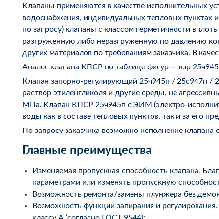
Клапаны применяются в качестве исполнительных уст
водоснабжения, индивидуальных тепловых пунктах и
по запросу) клапаны с классом герметичности вплоть
разгруженную либо неразгруженную по давлению конст
других материалов по требованиям заказчика. В кач
Аналог клапана КПСР по таблице фигур — кзр 25ч945
Клапан запорно-регулирующий 25ч945п / 25с947п / 
раствор этиленгликоля и другие среды, не агрессивн
МПа. Клапан КПСР 25ч945п с ЭИМ (электро-исполни
воды как в составе тепловых пунктов, так и за его пр
По запросу заказчика возможно исполнение клапана 
Главные преимущества
Изменяемая пропускная способность клапана. Бла
параметрами или изменять пропускную способност
Возможность ремонта/замены плунжера без демон
Возможность функции запирания и регулирования.
классу А (согласно ГОСТ 9544);