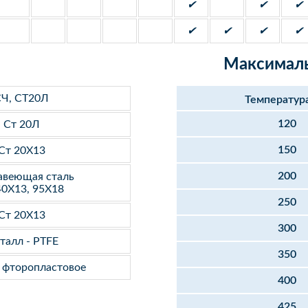
✔
✔
✔
✔
✔
✔
✔
Максималь
Ч, СТ20Л
Температур
120
Ст 20Л
150
Ст 20Х13
200
веющая сталь
40Х13, 95Х18
250
Ст 20Х13
300
талл - PTFE
350
- фторопластовое
400
425