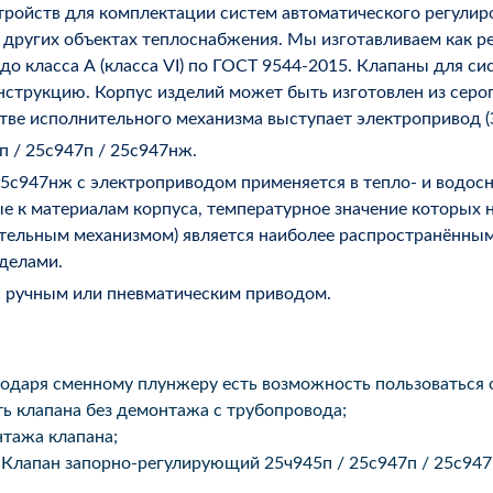
ройств для комплектации систем автоматического регулиро
 других объектах теплоснабжения. Мы изготавливаем как р
 до класса А (класса VI) по ГОСТ 9544-2015. Клапаны для с
рукцию. Корпус изделий может быть изготовлен из серого ч
естве исполнительного механизма выступает электропривод 
п / 25с947п / 25с947нж.
25с947нж с электроприводом применяется в тепло- и водос
ые к материалам корпуса, температурное значение которых 
тельным механизмом) является наиболее распространённым
еделами.
с ручным или пневматическим приводом.
годаря сменному плунжеру есть возможность пользоваться
ь клапана без демонтажа с трубопровода;
тажа клапана;
 Клапан запорно-регулирующий 25ч945п / 25с947п / 25с94