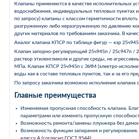
Клапаны применяются в качестве исполнительных уст
водоснабжения, индивидуальных тепловых пунктах и
по запросу) клапаны с классом герметичности вплоть
разгруженную либо неразгруженную по давлению конст
других материалов по требованиям заказчика. В кач
Аналог клапана КПСР по таблице фигур — кзр 25ч945
Клапан запорно-регулирующий 25ч945п / 25с947п / 
раствор этиленгликоля и другие среды, не агрессивн
МПа. Клапан КПСР 25ч945п с ЭИМ (электро-исполни
воды как в составе тепловых пунктов, так и за его пр
По запросу заказчика возможно исполнение клапана 
Главные преимущества
Изменяемая пропускная способность клапана. Бла
параметрами или изменять пропускную способност
Возможность ремонта/замены плунжера без демон
Возможность функции запирания и регулирования.
классу А (согласно ГОСТ 9544);