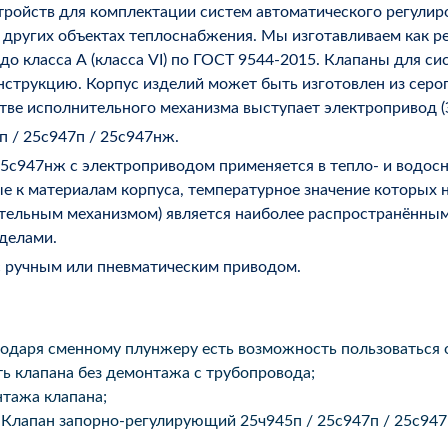
ройств для комплектации систем автоматического регулиро
 других объектах теплоснабжения. Мы изготавливаем как р
 до класса А (класса VI) по ГОСТ 9544-2015. Клапаны для с
рукцию. Корпус изделий может быть изготовлен из серого ч
естве исполнительного механизма выступает электропривод 
п / 25с947п / 25с947нж.
25с947нж с электроприводом применяется в тепло- и водос
ые к материалам корпуса, температурное значение которых 
тельным механизмом) является наиболее распространённым
еделами.
с ручным или пневматическим приводом.
годаря сменному плунжеру есть возможность пользоваться
ь клапана без демонтажа с трубопровода;
тажа клапана;
 Клапан запорно-регулирующий 25ч945п / 25с947п / 25с94