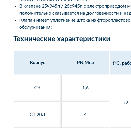
В клапане 25ч945п / 25с945п с электроприводом м
положительно сказывается на долговечности и над
Клапан имеет уплотнение штока из фторопластово
обслуживания;
Технические характеристики
o
Корпус
PN,Мпа
t
C, раб
СЧ
1,6
до
СТ 20Л
4