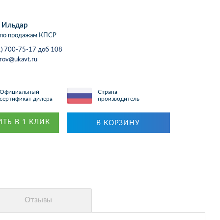
 Ильдар
по продажам КПСР
1) 700-75-17 доб 108
arov@ukavt.ru
Официальный
Страна
сертификат дилера
производитель
ТЬ В 1 КЛИК
В КОРЗИНУ