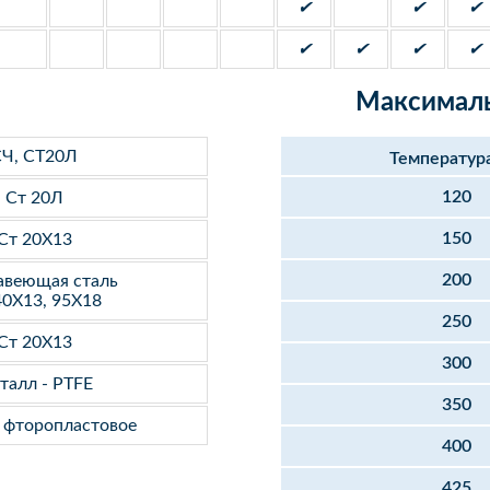
✔
✔
✔
✔
✔
✔
✔
Максималь
Ч, СТ20Л
Температур
120
Ст 20Л
150
Ст 20Х13
200
веющая сталь
40Х13, 95Х18
250
Ст 20Х13
300
талл - PTFE
350
- фторопластовое
400
425