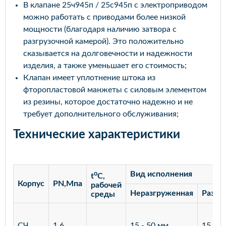
В клапане 25ч945п / 25с945п с электроприводом
можно работать с приводами более низкой
мощности (благодаря наличию затвора с
разгрузочной камерой). Это положительно
сказывается на долговечности и надежности
изделия, а также уменьшает его стоимость;
Клапан имеет уплотнение штока из
фторопластовой манжеты с силовым элементом
из резины, которое достаточно надежно и не
требует дополнительного обслуживания;
Технические характеристики
o
Вид исполнения
t
C,
Корпус
PN,Мпа
рабочей
Неразгруженная
Разгр
среды
СЧ
1,6
15 - 50 мм
15 - 3