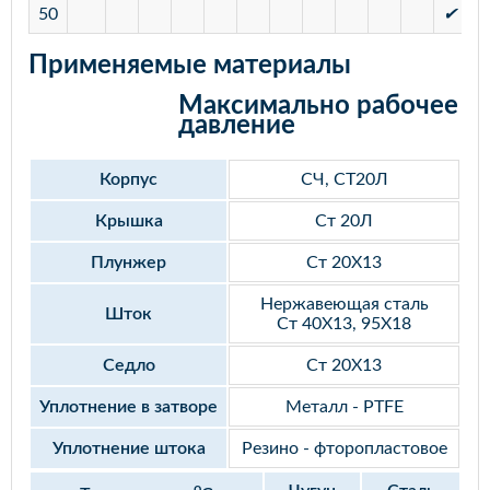
50
✔
✔
Применяемые материалы
Максимально рабочее
давление
Корпус
СЧ, СТ20Л
Крышка
Ст 20Л
Плунжер
Ст 20Х13
Нержавеющая сталь
Шток
Ст 40Х13, 95Х18
Седло
Ст 20Х13
Уплотнение в затворе
Металл - PTFE
Уплотнение штока
Резино - фторопластовое
o