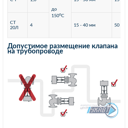
до
o
150
С
СТ
4
15 - 40 мм
50 - 4
20Л
Допустимое размещение клапана
на трубопроводе