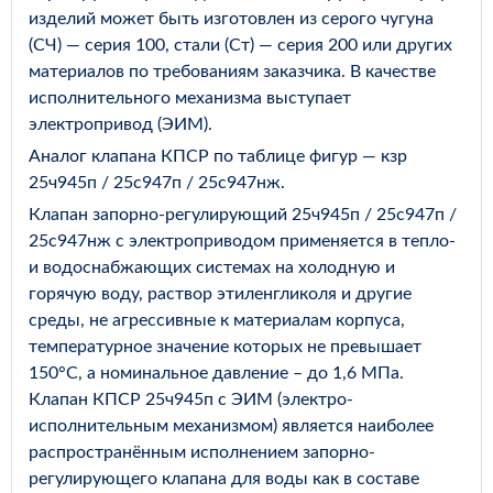
изделий может быть изготовлен из серого чугуна
(СЧ) — серия 100, стали (Ст) — серия 200 или других
материалов по требованиям заказчика. В качестве
исполнительного механизма выступает
электропривод (ЭИМ).
Аналог клапана КПСР по таблице фигур — кзр
25ч945п / 25с947п / 25с947нж.
Клапан запорно-регулирующий 25ч945п / 25с947п /
25с947нж с электроприводом применяется в тепло-
и водоснабжающих системах на холодную и
горячую воду, раствор этиленгликоля и другие
среды, не агрессивные к материалам корпуса,
температурное значение которых не превышает
150°С, а номинальное давление – до 1,6 МПа.
Клапан КПСР 25ч945п с ЭИМ (электро-
исполнительным механизмом) является наиболее
распространённым исполнением запорно-
регулирующего клапана для воды как в составе