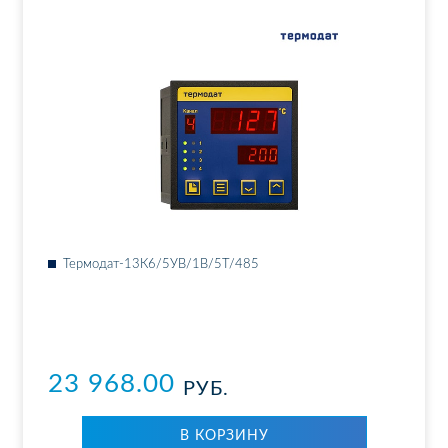
Тер­мо­дат-13К6/5УВ/1В/5Т/485
23 968.00
РУБ.
В КОР­ЗИ­НУ