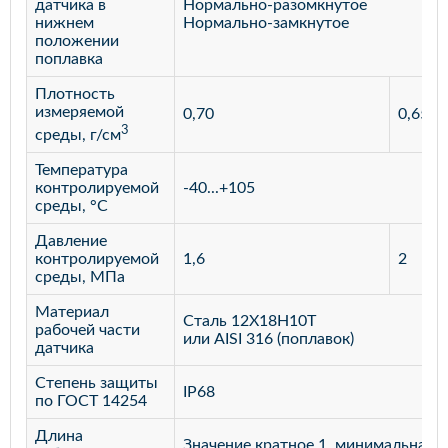
датчика в
Нормально-разомкнутое
нижнем
Нормально-замкнутое
положении
поплавка
Плотность
измеряемой
0,70
0,65
3
среды, г/см
Температура
контролируемой
-40...+105
среды, °С
Давление
контролируемой
1,6
2
среды, МПа
Материал
Сталь 12Х18Н10Т
рабочей части
или AISI 316 (поплавок)
датчика
Степень защиты
IP68
по ГОСТ 14254
Длина
Значение кратное 1, минимальная