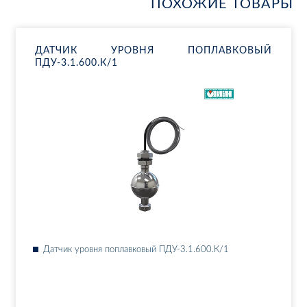
ПОХОЖИЕ ТОВАРЫ
ДАТ­ЧИК УРОВ­НЯ ПО­ПЛАВ­КО­ВЫЙ
ПДУ-3.1.600.К/1
Дат­чик уров­ня по­плав­ко­вый ПДУ-3.1.600.К/1