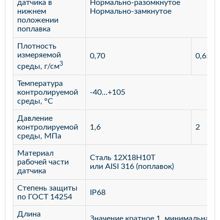
датчика в
Нормально-разомкнутое
нижнем
Нормально-замкнутое
положении
поплавка
Плотность
измеряемой
0,70
0,65
3
среды, г/см
Температура
контролируемой
-40...+105
среды, °С
Давление
контролируемой
1,6
2
среды, МПа
Материал
Сталь 12Х18Н10Т
рабочей части
или AISI 316 (поплавок)
датчика
Степень защиты
IP68
по ГОСТ 14254
Длина
Значение кратное 1, минимальная