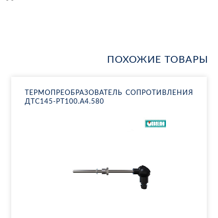
ПОХОЖИЕ ТОВАРЫ
ТЕР­МО­ПРЕ­ОБ­РА­ЗО­ВА­ТЕЛЬ СО­ПРО­ТИВ­ЛЕ­НИЯ
ДТ­С145-РТ100.А4.580