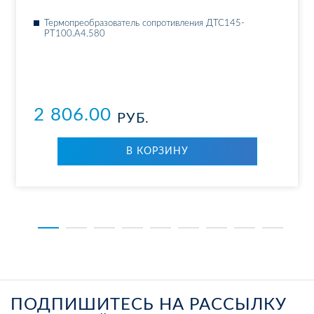
Тер­мо­пре­об­ра­зо­ва­тель со­про­тив­ле­ния ДТ­С145-
РТ100.А4.580
2 806.00
РУБ.
В КОР­ЗИ­НУ
ПОДПИШИТЕСЬ НА РАССЫЛКУ