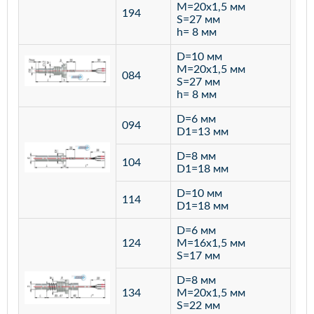
M=20х1,5 мм
194
S=27 мм
h= 8 мм
D=10 мм
M=20х1,5 мм
084
S=27 мм
h= 8 мм
D=6 мм
094
D1=13 мм
D=8 мм
ста
104
D1=18 мм
12
D=10 мм
114
D1=18 мм
D=6 мм
124
M=16х1,5 мм
S=17 мм
D=8 мм
134
M=20х1,5 мм
S=22 мм