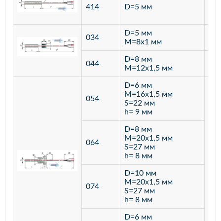
ста
414
D=5 мм
12
D=5 мм
034
лат
M=8х1 мм
D=8 мм
ста
044
M=12х1,5 мм
12
D=6 мм
M=16х1,5 мм
054
S=22 мм
h= 9 мм
D=8 мм
M=20х1,5 мм
064
S=27 мм
h= 8 мм
D=10 мм
M=20х1,5 мм
074
S=27 мм
h= 8 мм
D=6 мм