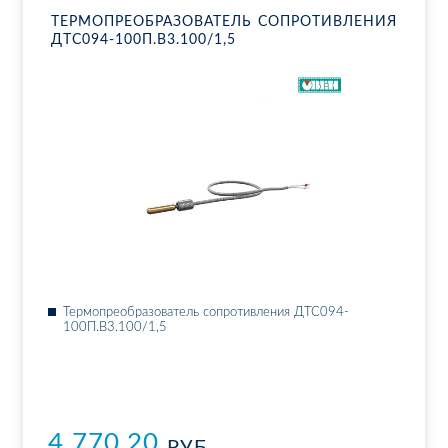
ТЕР­МО­ПРЕ­ОБ­РА­ЗО­ВА­ТЕЛЬ СО­ПРО­ТИВ­ЛЕ­НИЯ
ДТ­С094-100П.В3.100/1,5
Тер­мо­пре­об­ра­зо­ва­тель со­про­тив­ле­ния ДТ­С094-
100П.В3.100/1,5
4 770.20