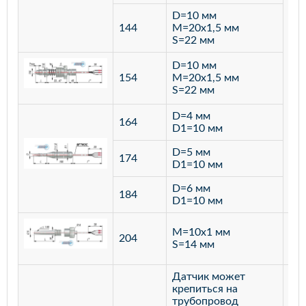
D=10 мм
144
M=20х1,5 мм
S=22 мм
D=10 мм
154
M=20х1,5 мм
S=22 мм
D=4 мм
164
D1=10 мм
D=5 мм
174
D1=10 мм
D=6 мм
184
D1=10 мм
M=10х1 мм
204
лат
S=14 мм
Датчик может
крепиться на
трубопровод