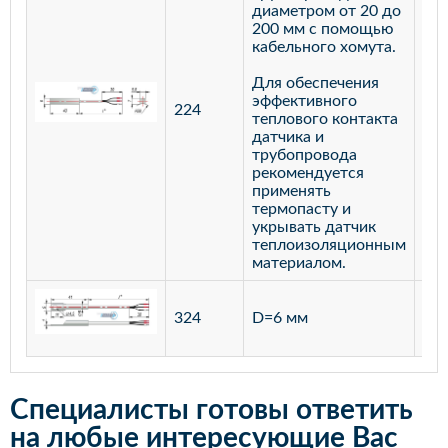
диаметром от 20 до
200 мм с помощью
кабельного хомута.
Для обеспечения
эффективного
224
лат
теплового контакта
датчика и
трубопровода
рекомендуется
применять
термопасту и
укрывать датчик
теплоизоляционным
материалом.
ста
324
D=6 мм
12
Специалисты готовы ответить
на любые интересующие Вас