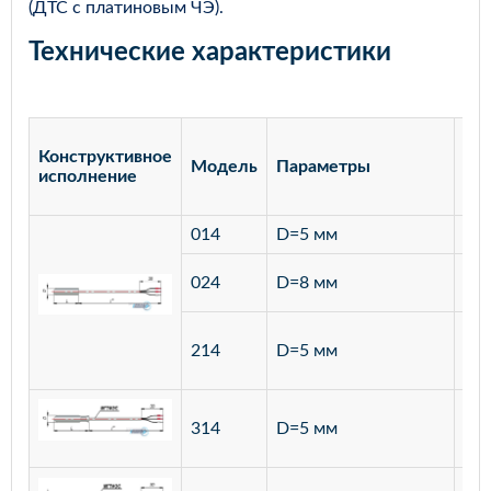
(ДТС с платиновым ЧЭ).
Технические характеристики
Конструктивное
Модель
Параметры
Ма
исполнение
014
D=5 мм
лат
ста
024
D=8 мм
12
ста
214
D=5 мм
12
ста
314
D=5 мм
12