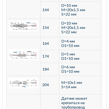
D=10 мм
144
M=20х1,5 мм
S=22 мм
D=10 мм
154
M=20х1,5 мм
S=22 мм
D=4 мм
164
D1=10 мм
D=5 мм
174
D1=10 мм
D=6 мм
184
D1=10 мм
M=10х1 мм
204
лат
S=14 мм
Датчик может
крепиться на
трубопровод