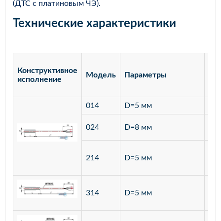
(ДТС с платиновым ЧЭ).
Технические характеристики
Конструктивное
Модель
Параметры
Ма
исполнение
014
D=5 мм
лат
ста
024
D=8 мм
12
ста
214
D=5 мм
12
ста
314
D=5 мм
12