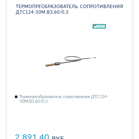
ТЕР­МО­ПРЕ­ОБ­РА­ЗО­ВА­ТЕЛЬ СО­ПРО­ТИВ­ЛЕ­НИЯ
ДТ­С124-50М.В3.60/0,3
Тер­мо­пре­об­ра­зо­ва­тель со­про­тив­ле­ния ДТ­С124-
50М.В3.60/0,3
2 891.40