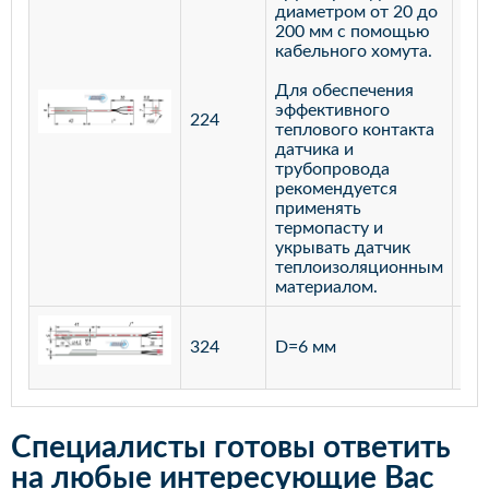
диаметром от 20 до
200 мм с помощью
кабельного хомута.
Для обеспечения
эффективного
224
лат
теплового контакта
датчика и
трубопровода
рекомендуется
применять
термопасту и
укрывать датчик
теплоизоляционным
материалом.
ста
324
D=6 мм
12
Специалисты готовы ответить
на любые интересующие Вас