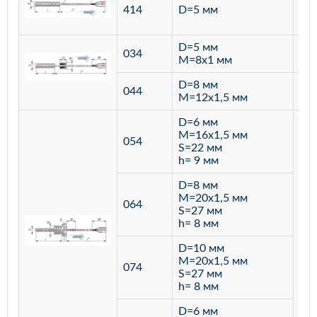
ста
414
D=5 мм
12
D=5 мм
034
лат
M=8х1 мм
D=8 мм
ста
044
M=12х1,5 мм
12
D=6 мм
M=16х1,5 мм
054
S=22 мм
h= 9 мм
D=8 мм
M=20х1,5 мм
064
S=27 мм
h= 8 мм
D=10 мм
M=20х1,5 мм
074
S=27 мм
h= 8 мм
D=6 мм