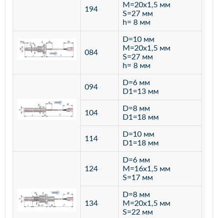
M=20х1,5 мм
194
S=27 мм
h= 8 мм
D=10 мм
M=20х1,5 мм
084
S=27 мм
h= 8 мм
D=6 мм
094
D1=13 мм
D=8 мм
ста
104
D1=18 мм
12
D=10 мм
114
D1=18 мм
D=6 мм
124
M=16х1,5 мм
S=17 мм
D=8 мм
134
M=20х1,5 мм
S=22 мм