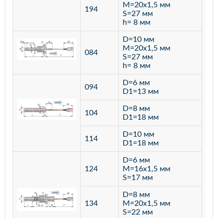
M=20х1,5 мм
194
S=27 мм
h= 8 мм
D=10 мм
M=20х1,5 мм
084
S=27 мм
h= 8 мм
D=6 мм
094
D1=13 мм
D=8 мм
ста
104
D1=18 мм
12
D=10 мм
114
D1=18 мм
D=6 мм
124
M=16х1,5 мм
S=17 мм
D=8 мм
134
M=20х1,5 мм
S=22 мм