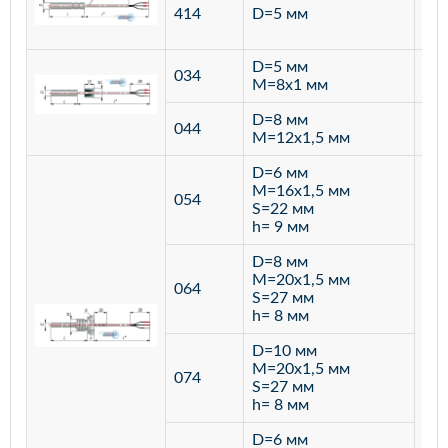
ста
414
D=5 мм
12
D=5 мм
034
лат
M=8х1 мм
D=8 мм
ста
044
M=12х1,5 мм
12
D=6 мм
M=16х1,5 мм
054
S=22 мм
h= 9 мм
D=8 мм
M=20х1,5 мм
064
S=27 мм
h= 8 мм
D=10 мм
M=20х1,5 мм
074
S=27 мм
h= 8 мм
D=6 мм