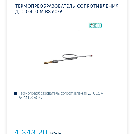
ТЕР­МО­ПРЕ­ОБ­РА­ЗО­ВА­ТЕЛЬ СО­ПРО­ТИВ­ЛЕ­НИЯ
ДТ­С054-50М.В3.60/9
Тер­мо­пре­об­ра­зо­ва­тель со­про­тив­ле­ния ДТ­С054-
50М.В3.60/9
4 343.20