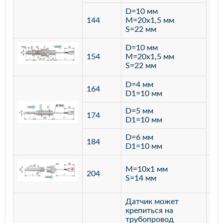
D=10 мм
144
M=20х1,5 мм
S=22 мм
D=10 мм
154
M=20х1,5 мм
S=22 мм
D=4 мм
164
D1=10 мм
D=5 мм
174
D1=10 мм
D=6 мм
184
D1=10 мм
M=10х1 мм
204
лат
S=14 мм
Датчик может
крепиться на
трубопровод