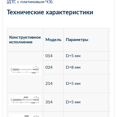
(ДТС с платиновым ЧЭ).
Технические характеристики
Конструктивное
Модель
Параметры
Ма
исполнение
014
D=5 мм
лат
ста
024
D=8 мм
12
ста
214
D=5 мм
12
ста
314
D=5 мм
12