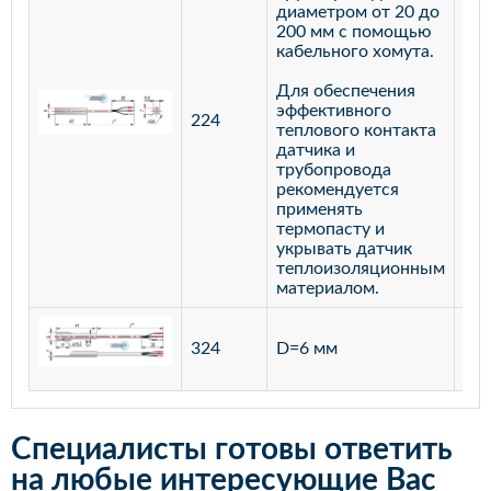
диаметром от 20 до
200 мм с помощью
кабельного хомута.
Для обеспечения
эффективного
224
лат
теплового контакта
датчика и
трубопровода
рекомендуется
применять
термопасту и
укрывать датчик
теплоизоляционным
материалом.
ста
324
D=6 мм
12
Специалисты готовы ответить
на любые интересующие Вас