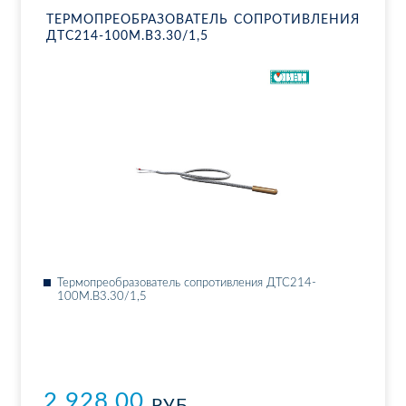
ТЕР­МО­ПРЕ­ОБ­РА­ЗО­ВА­ТЕЛЬ СО­ПРО­ТИВ­ЛЕ­НИЯ
ДТ­С214-100М.В3.30/1,5
Тер­мо­пре­об­ра­зо­ва­тель со­про­тив­ле­ния ДТ­С214-
100М.В3.30/1,5
2 928.00