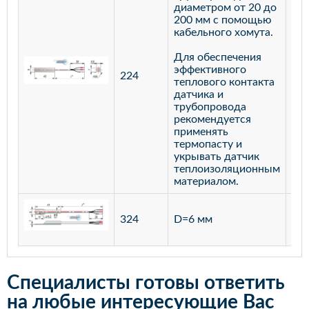
диаметром от 20 до
200 мм с помощью
кабельного хомута.
Для обеспечения
эффективного
224
лат
теплового контакта
датчика и
трубопровода
рекомендуется
применять
термопасту и
укрывать датчик
теплоизоляционным
материалом.
ста
324
D=6 мм
12
Специалисты готовы ответить
на любые интересующие Вас