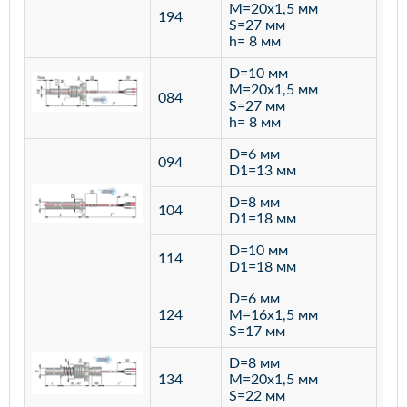
M=20х1,5 мм
194
S=27 мм
h= 8 мм
D=10 мм
M=20х1,5 мм
084
S=27 мм
h= 8 мм
D=6 мм
094
D1=13 мм
D=8 мм
ста
104
D1=18 мм
12
D=10 мм
114
D1=18 мм
D=6 мм
124
M=16х1,5 мм
S=17 мм
D=8 мм
134
M=20х1,5 мм
S=22 мм