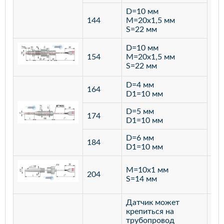
D=10 мм
144
M=20х1,5 мм
S=22 мм
D=10 мм
154
M=20х1,5 мм
S=22 мм
D=4 мм
164
D1=10 мм
D=5 мм
174
D1=10 мм
D=6 мм
184
D1=10 мм
M=10х1 мм
204
лат
S=14 мм
Датчик может
крепиться на
трубопровод