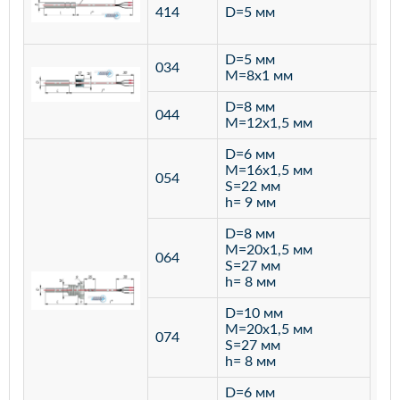
ста
414
D=5 мм
12
D=5 мм
034
лат
M=8х1 мм
D=8 мм
ста
044
M=12х1,5 мм
12
D=6 мм
M=16х1,5 мм
054
S=22 мм
h= 9 мм
D=8 мм
M=20х1,5 мм
064
S=27 мм
h= 8 мм
D=10 мм
M=20х1,5 мм
074
S=27 мм
h= 8 мм
D=6 мм