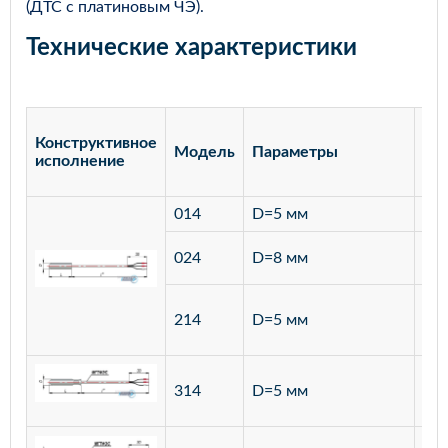
(ДТС с платиновым ЧЭ).
Технические характеристики
Конструктивное
Модель
Параметры
Ма
исполнение
014
D=5 мм
лат
ста
024
D=8 мм
12
ста
214
D=5 мм
12
ста
314
D=5 мм
12