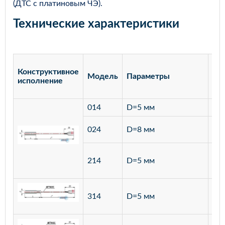
(ДТС с платиновым ЧЭ).
Технические характеристики
Конструктивное
Модель
Параметры
Ма
исполнение
014
D=5 мм
лат
ста
024
D=8 мм
12
ста
214
D=5 мм
12
ста
314
D=5 мм
12