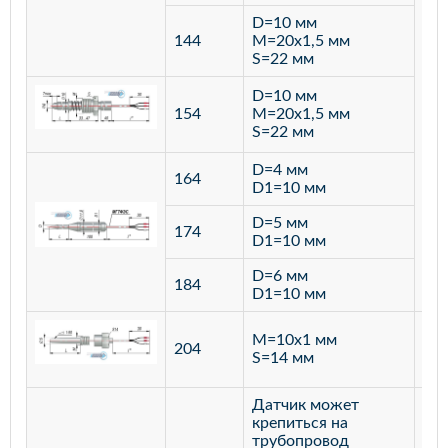
D=10 мм
144
M=20х1,5 мм
S=22 мм
D=10 мм
154
M=20х1,5 мм
S=22 мм
D=4 мм
164
D1=10 мм
D=5 мм
174
D1=10 мм
D=6 мм
184
D1=10 мм
M=10х1 мм
204
лат
S=14 мм
Датчик может
крепиться на
трубопровод