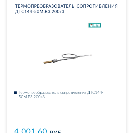
ТЕР­МО­ПРЕ­ОБ­РА­ЗО­ВА­ТЕЛЬ СО­ПРО­ТИВ­ЛЕ­НИЯ
ДТ­С144-50М.В3.200/3
Тер­мо­пре­об­ра­зо­ва­тель со­про­тив­ле­ния ДТ­С144-
50М.В3.200/3
4 001.60