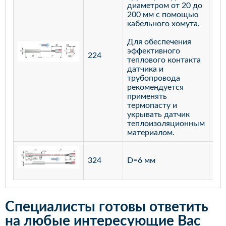
диаметром от 20 до
200 мм с помощью
кабельного хомута.
Для обеспечения
эффективного
224
лат
теплового контакта
датчика и
трубопровода
рекомендуется
применять
термопасту и
укрывать датчик
теплоизоляционным
материалом.
ста
324
D=6 мм
12
Специалисты готовы ответить
на любые интересующие Вас