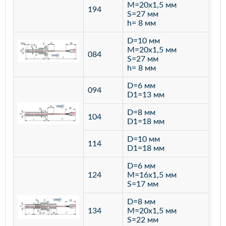
M=20х1,5 мм
194
S=27 мм
h= 8 мм
D=10 мм
M=20х1,5 мм
084
S=27 мм
h= 8 мм
D=6 мм
094
D1=13 мм
D=8 мм
ста
104
D1=18 мм
12
D=10 мм
114
D1=18 мм
D=6 мм
124
M=16х1,5 мм
S=17 мм
D=8 мм
134
M=20х1,5 мм
S=22 мм