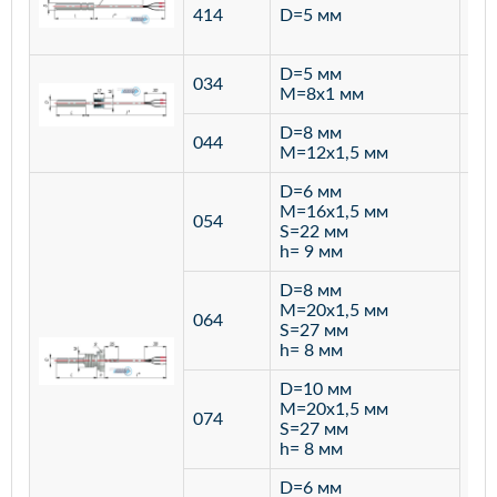
ста
414
D=5 мм
12
D=5 мм
034
лат
M=8х1 мм
D=8 мм
ста
044
M=12х1,5 мм
12
D=6 мм
M=16х1,5 мм
054
S=22 мм
h= 9 мм
D=8 мм
M=20х1,5 мм
064
S=27 мм
h= 8 мм
D=10 мм
M=20х1,5 мм
074
S=27 мм
h= 8 мм
D=6 мм