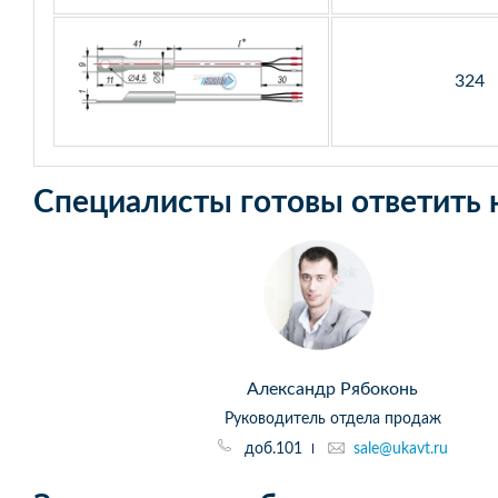
324
Специалисты готовы ответить 
Александр Рябоконь
Руководитель отдела продаж
доб.101
sale@ukavt.ru