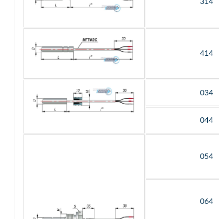
314
414
034
044
054
064