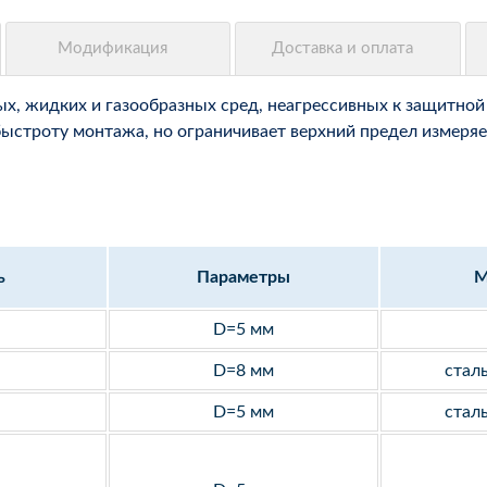
, жидких и газообразных сред, неагрессивных к защитной 
быстроту монтажа, но ограничивает верхний предел измеряе
ь
Параметры
М
D=5 мм
D=8 мм
стал
D=5 мм
стал