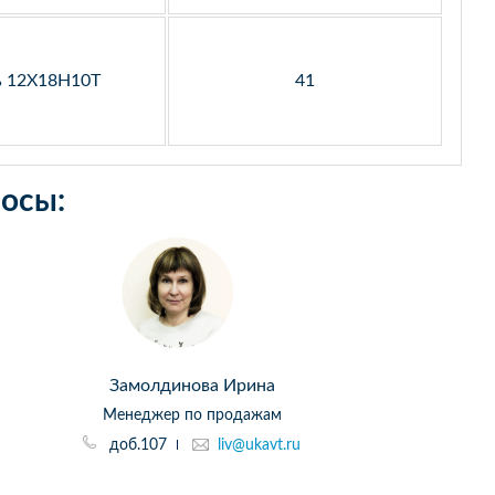
ь 12Х18Н10Т
41
осы:
Замолдинова Ирина
Менеджер по продажам
доб.107
liv@ukavt.ru