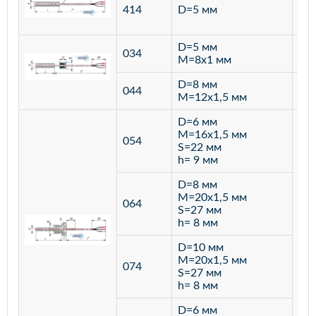
ста
414
D=5 мм
12
D=5 мм
034
лат
M=8х1 мм
D=8 мм
ста
044
M=12х1,5 мм
12
D=6 мм
M=16х1,5 мм
054
S=22 мм
h= 9 мм
D=8 мм
M=20х1,5 мм
064
S=27 мм
h= 8 мм
D=10 мм
M=20х1,5 мм
074
S=27 мм
h= 8 мм
D=6 мм