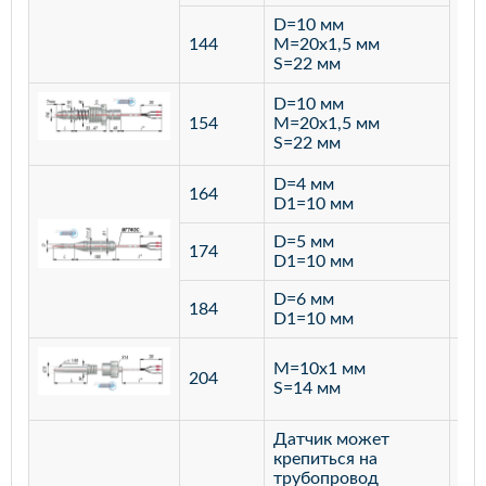
D=10 мм
144
M=20х1,5 мм
S=22 мм
D=10 мм
154
M=20х1,5 мм
S=22 мм
D=4 мм
164
D1=10 мм
D=5 мм
174
D1=10 мм
D=6 мм
184
D1=10 мм
M=10х1 мм
204
лат
S=14 мм
Датчик может
крепиться на
трубопровод