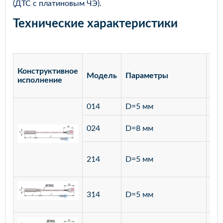
(ДТС с платиновым ЧЭ).
Технические характеристики
Конструктивное
Модель
Параметры
Ма
исполнение
014
D=5 мм
лат
ста
024
D=8 мм
12
ста
214
D=5 мм
12
ста
314
D=5 мм
12