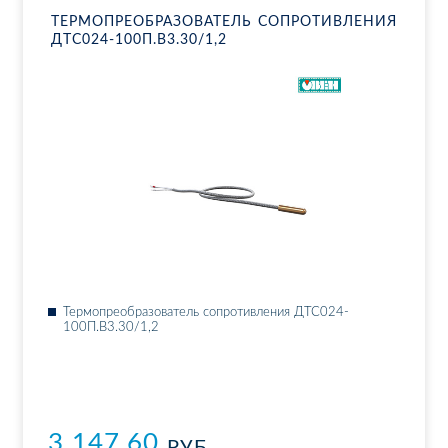
ТЕР­МО­ПРЕ­ОБ­РА­ЗО­ВА­ТЕЛЬ СО­ПРО­ТИВ­ЛЕ­НИЯ
ДТ­С024-100П.В3.30/1,2
Тер­мо­пре­об­ра­зо­ва­тель со­про­тив­ле­ния ДТ­С024-
100П.В3.30/1,2
3 147.60