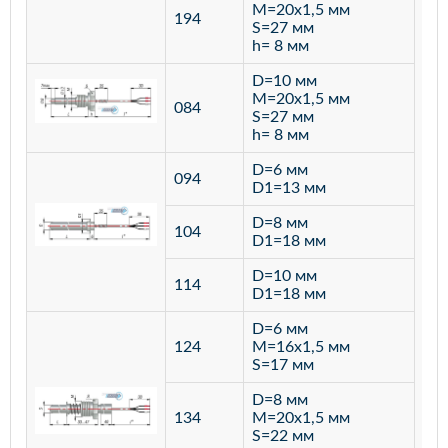
M=20х1,5 мм
194
S=27 мм
h= 8 мм
D=10 мм
M=20х1,5 мм
084
S=27 мм
h= 8 мм
D=6 мм
094
D1=13 мм
D=8 мм
ста
104
D1=18 мм
12
D=10 мм
114
D1=18 мм
D=6 мм
124
M=16х1,5 мм
S=17 мм
D=8 мм
134
M=20х1,5 мм
S=22 мм