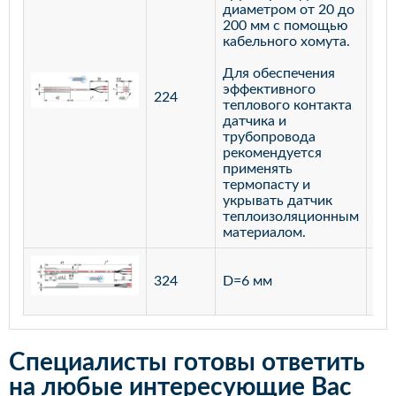
диаметром от 20 до
200 мм с помощью
кабельного хомута.
Для обеспечения
эффективного
224
лат
теплового контакта
датчика и
трубопровода
рекомендуется
применять
термопасту и
укрывать датчик
теплоизоляционным
материалом.
ста
324
D=6 мм
12
Специалисты готовы ответить
на любые интересующие Вас