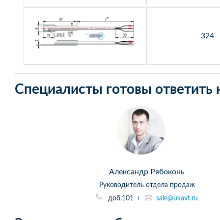
324
Специалисты готовы ответить 
Александр Рябоконь
Руководитель отдела продаж
доб.101
sale@ukavt.ru