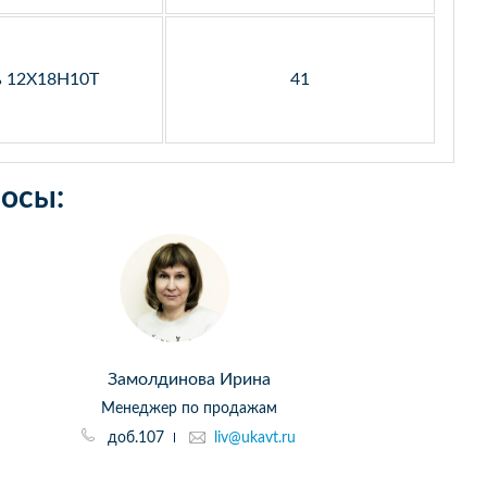
ь 12Х18Н10Т
41
осы:
Замолдинова Ирина
Менеджер по продажам
доб.107
liv@ukavt.ru