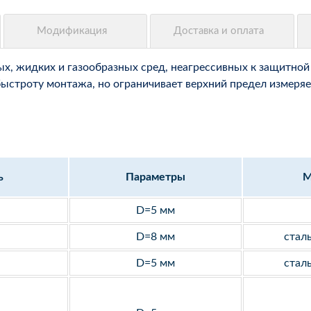
, жидких и газообразных сред, неагрессивных к защитной 
быстроту монтажа, но ограничивает верхний предел измеряе
ь
Параметры
М
D=5 мм
D=8 мм
стал
D=5 мм
стал