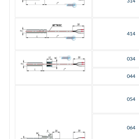
314
414
034
044
054
064