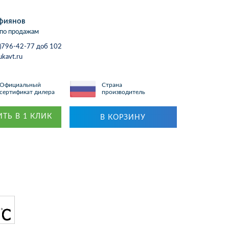
фиянов
по продажам
)796-42-77 доб 102
ukavt.ru
Официальный
Страна
сертификат дилера
производитель
ТЬ В 1 КЛИК
В КОРЗИНУ