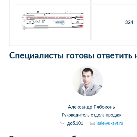
324
Специалисты готовы ответить 
Александр Рябоконь
Руководитель отдела продаж
доб.101
sale@ukavt.ru