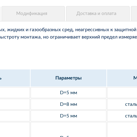
, жидких и газообразных сред, неагрессивных к защитной 
быстроту монтажа, но ограничивает верхний предел измеряе
ь
Параметры
М
D=5 мм
D=8 мм
стал
D=5 мм
стал