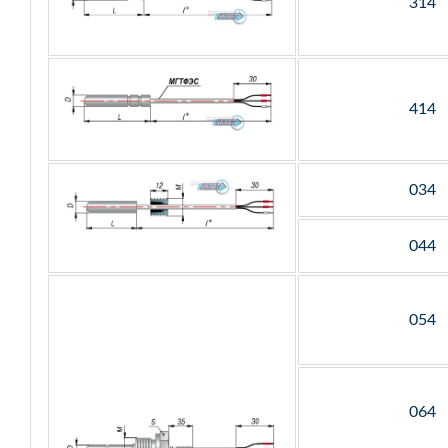
314
414
034
044
054
064