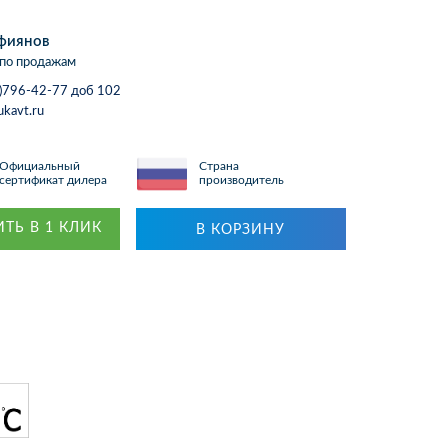
фиянов
по продажам
)796-42-77 доб 102
ukavt.ru
Официальный
Страна
сертификат дилера
производитель
ТЬ В 1 КЛИК
В КОРЗИНУ