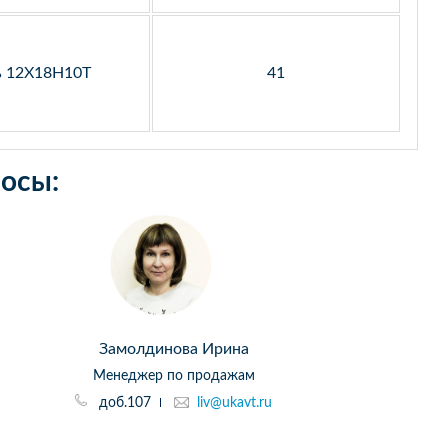
ь 12Х18Н10Т
41
осы:
Замолдинова Ирина
Менеджер по продажам
доб.107
liv@ukavt.ru