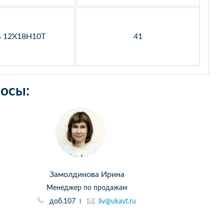
ь 12Х18Н10Т
41
осы:
Замолдинова Ирина
Менеджер по продажам
доб.107
liv@ukavt.ru