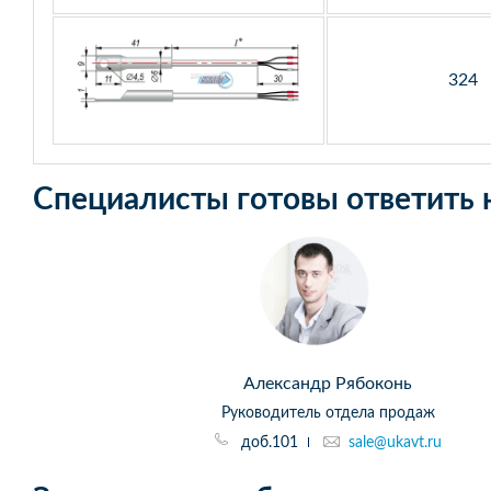
324
Специалисты готовы ответить 
Александр Рябоконь
Руководитель отдела продаж
доб.101
sale@ukavt.ru