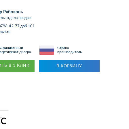
р Рябоконь
ль отдела продаж
)796-42-77 доб 101
avt.ru
Официальный
Страна
сертификат дилера
производитель
ТЬ В 1 КЛИК
В КОРЗИНУ