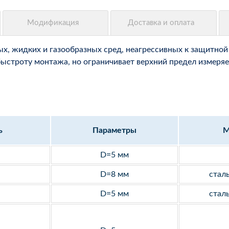
, жидких и газообразных сред, неагрессивных к защитной 
быстроту монтажа, но ограничивает верхний предел измеряе
ь
Параметры
М
D=5 мм
D=8 мм
стал
D=5 мм
стал