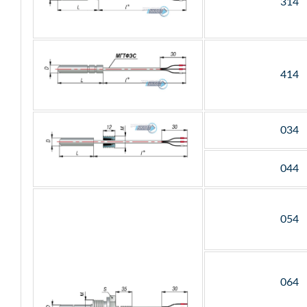
314
414
034
044
054
064