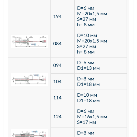
D=6 мм
M=20х1,5 мм
194
S=27 мм
h= 8 мм
D=10 мм
M=20х1,5 мм
084
S=27 мм
h= 8 мм
D=6 мм
094
D1=13 мм
D=8 мм
ста
104
D1=18 мм
12
D=10 мм
114
D1=18 мм
D=6 мм
124
M=16х1,5 мм
S=17 мм
D=8 мм