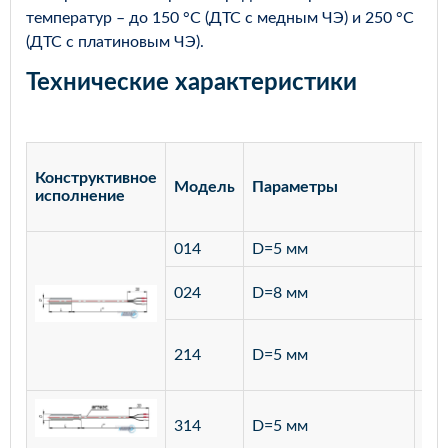
температур – до 150 °С (ДТС с медным ЧЭ) и 250 °С
(ДТС с платиновым ЧЭ).
Технические характеристики
Конструктивное
Модель
Параметры
Ма
исполнение
014
D=5 мм
лат
ста
024
D=8 мм
12
ста
214
D=5 мм
12
ста
314
D=5 мм
12