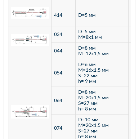
ста
414
D=5 мм
12
D=5 мм
034
лат
M=8х1 мм
D=8 мм
ста
044
M=12х1,5 мм
12
D=6 мм
M=16х1,5 мм
054
S=22 мм
h= 9 мм
D=8 мм
M=20х1,5 мм
064
S=27 мм
h= 8 мм
D=10 мм
M=20х1,5 мм
074
S=27 мм
h= 8 мм