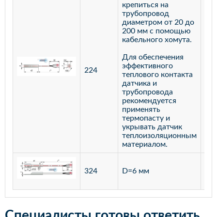
крепиться на
трубопровод
диаметром от 20 до
200 мм с помощью
кабельного хомута.
Для обеспечения
эффективного
224
лат
теплового контакта
датчика и
трубопровода
рекомендуется
применять
термопасту и
укрывать датчик
теплоизоляционным
материалом.
ста
324
D=6 мм
12
Специалисты готовы ответить