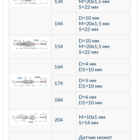
134
M=20х1,5 мм
S=22 мм
D=10 мм
144
M=20х1,5 мм
S=22 мм
D=10 мм
154
M=20х1,5 мм
S=22 мм
D=4 мм
164
D1=10 мм
D=5 мм
174
D1=10 мм
D=6 мм
184
D1=10 мм
M=10х1 мм
204
лат
S=14 мм
Датчик может