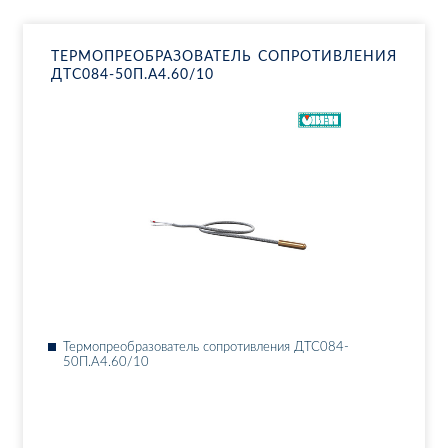
ТЕР­МО­ПРЕ­ОБ­РА­ЗО­ВА­ТЕЛЬ СО­ПРО­ТИВ­ЛЕ­НИЯ
ДТ­С084-50П.А4.60/10
Тер­мо­пре­об­ра­зо­ва­тель со­про­тив­ле­ния ДТ­С084-
50П.А4.60/10