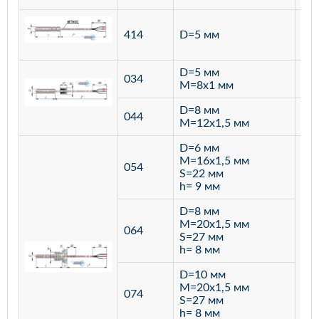
ста
414
D=5 мм
12
D=5 мм
034
лат
M=8х1 мм
D=8 мм
ста
044
M=12х1,5 мм
12
D=6 мм
M=16х1,5 мм
054
S=22 мм
h= 9 мм
D=8 мм
M=20х1,5 мм
064
S=27 мм
h= 8 мм
D=10 мм
M=20х1,5 мм
074
S=27 мм
h= 8 мм