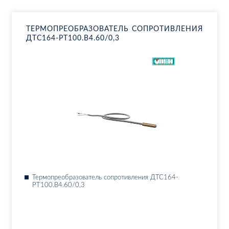
ТЕР­МО­ПРЕ­ОБ­РА­ЗО­ВА­ТЕЛЬ СО­ПРО­ТИВ­ЛЕ­НИЯ
ДТ­С164-РТ100.В4.60/0,3
Тер­мо­пре­об­ра­зо­ва­тель со­про­тив­ле­ния ДТ­С164-
РТ100.В4.60/0,3