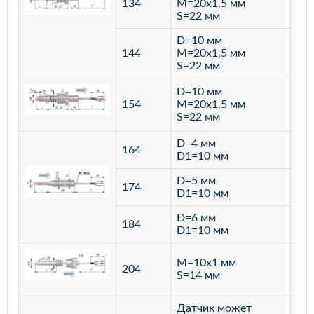
134
M=20х1,5 мм
S=22 мм
D=10 мм
144
M=20х1,5 мм
S=22 мм
D=10 мм
154
M=20х1,5 мм
S=22 мм
D=4 мм
164
D1=10 мм
D=5 мм
174
D1=10 мм
D=6 мм
184
D1=10 мм
M=10х1 мм
204
лат
S=14 мм
Датчик может