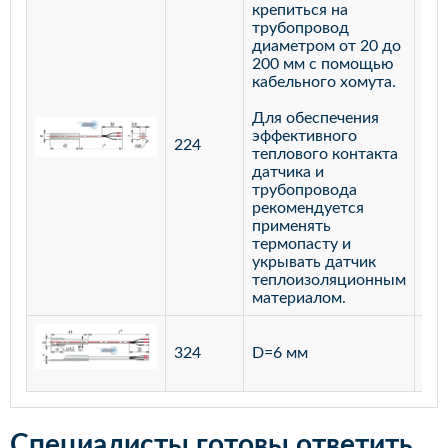
крепиться на
трубопровод
диаметром от 20 до
200 мм с помощью
кабельного хомута.
Для обеспечения
эффективного
224
лат
теплового контакта
датчика и
трубопровода
рекомендуется
применять
термопасту и
укрывать датчик
теплоизоляционным
материалом.
ста
324
D=6 мм
12
Специалисты готовы ответить