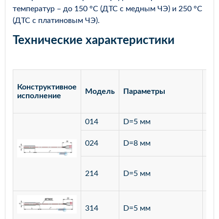
температур – до 150 °С (ДТС с медным ЧЭ) и 250 °С
(ДТС с платиновым ЧЭ).
Технические характеристики
Конструктивное
Модель
Параметры
Ма
исполнение
014
D=5 мм
лат
ста
024
D=8 мм
12
ста
214
D=5 мм
12
ста
314
D=5 мм
12