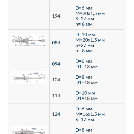
D=6 мм
M=20х1,5 мм
194
S=27 мм
h= 8 мм
D=10 мм
M=20х1,5 мм
084
S=27 мм
h= 8 мм
D=6 мм
094
D1=13 мм
D=8 мм
ста
104
D1=18 мм
12
D=10 мм
114
D1=18 мм
D=6 мм
124
M=16х1,5 мм
S=17 мм
D=8 мм