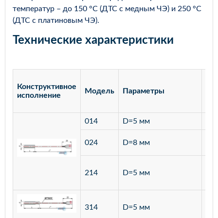
температур – до 150 °С (ДТС с медным ЧЭ) и 250 °С
(ДТС с платиновым ЧЭ).
Технические характеристики
Конструктивное
Модель
Параметры
Ма
исполнение
014
D=5 мм
лат
ста
024
D=8 мм
12
ста
214
D=5 мм
12
ста
314
D=5 мм
12