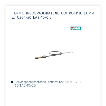
ТЕР­МО­ПРЕ­ОБ­РА­ЗО­ВА­ТЕЛЬ СО­ПРО­ТИВ­ЛЕ­НИЯ
ДТ­С204-50П.А3.40/0,5
Тер­мо­пре­об­ра­зо­ва­тель со­про­тив­ле­ния ДТ­С204-
50П.А3.40/0,5