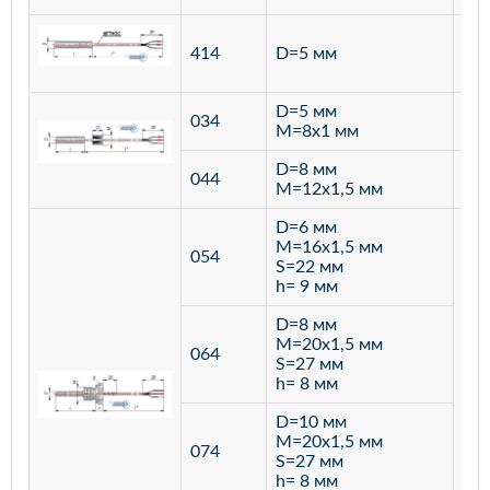
ста
414
D=5 мм
12
D=5 мм
034
лат
M=8х1 мм
D=8 мм
ста
044
M=12х1,5 мм
12
D=6 мм
M=16х1,5 мм
054
S=22 мм
h= 9 мм
D=8 мм
M=20х1,5 мм
064
S=27 мм
h= 8 мм
D=10 мм
M=20х1,5 мм
074
S=27 мм
h= 8 мм