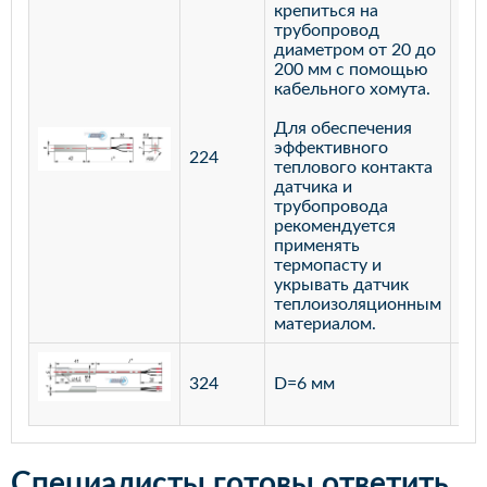
крепиться на
трубопровод
диаметром от 20 до
200 мм с помощью
кабельного хомута.
Для обеспечения
эффективного
224
лат
теплового контакта
датчика и
трубопровода
рекомендуется
применять
термопасту и
укрывать датчик
теплоизоляционным
материалом.
ста
324
D=6 мм
12
Специалисты готовы ответить