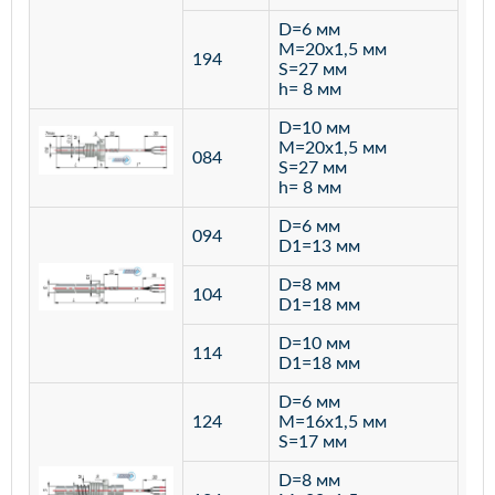
D=6 мм
M=20х1,5 мм
194
S=27 мм
h= 8 мм
D=10 мм
M=20х1,5 мм
084
S=27 мм
h= 8 мм
D=6 мм
094
D1=13 мм
D=8 мм
ста
104
D1=18 мм
12
D=10 мм
114
D1=18 мм
D=6 мм
124
M=16х1,5 мм
S=17 мм
D=8 мм