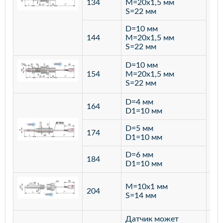
134
M=20х1,5 мм
S=22 мм
D=10 мм
144
M=20х1,5 мм
S=22 мм
D=10 мм
154
M=20х1,5 мм
S=22 мм
D=4 мм
164
D1=10 мм
D=5 мм
174
D1=10 мм
D=6 мм
184
D1=10 мм
M=10х1 мм
204
лат
S=14 мм
Датчик может