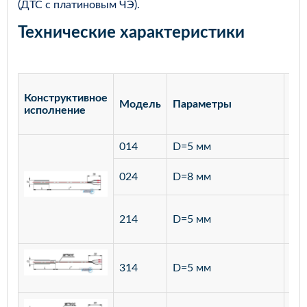
(ДТС с платиновым ЧЭ).
Технические характеристики
Конструктивное
Модель
Параметры
Ма
исполнение
014
D=5 мм
лат
ста
024
D=8 мм
12
ста
214
D=5 мм
12
ста
314
D=5 мм
12