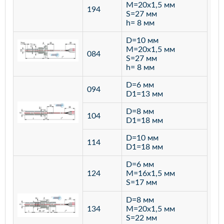
M=20х1,5 мм
194
S=27 мм
h= 8 мм
D=10 мм
M=20х1,5 мм
084
S=27 мм
h= 8 мм
D=6 мм
094
D1=13 мм
D=8 мм
ста
104
D1=18 мм
12
D=10 мм
114
D1=18 мм
D=6 мм
124
M=16х1,5 мм
S=17 мм
D=8 мм
134
M=20х1,5 мм
S=22 мм