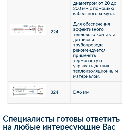
диаметром от 20 до
200 мм с помощью
кабельного хомута.
Для обеспечения
эффективного
224
лат
теплового контакта
датчика и
трубопровода
рекомендуется
применять
термопасту и
укрывать датчик
теплоизоляционным
материалом.
ста
324
D=6 мм
12
Специалисты готовы ответить
на любые интересующие Вас