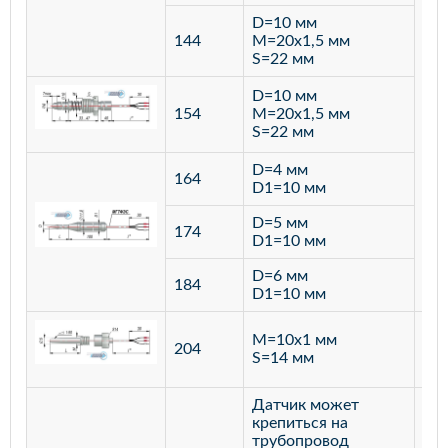
D=10 мм
144
M=20х1,5 мм
S=22 мм
D=10 мм
154
M=20х1,5 мм
S=22 мм
D=4 мм
164
D1=10 мм
D=5 мм
174
D1=10 мм
D=6 мм
184
D1=10 мм
M=10х1 мм
204
лат
S=14 мм
Датчик может
крепиться на
трубопровод