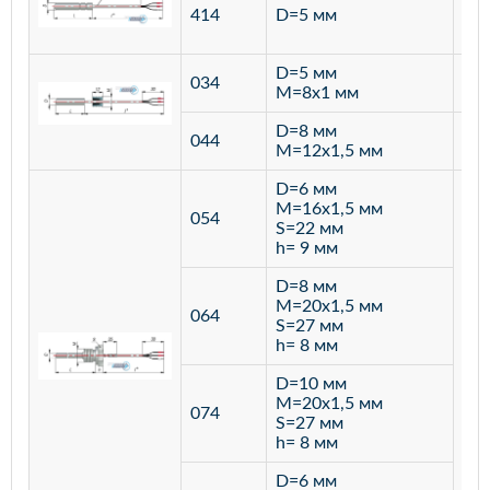
ста
414
D=5 мм
12
D=5 мм
034
лат
M=8х1 мм
D=8 мм
ста
044
M=12х1,5 мм
12
D=6 мм
M=16х1,5 мм
054
S=22 мм
h= 9 мм
D=8 мм
M=20х1,5 мм
064
S=27 мм
h= 8 мм
D=10 мм
M=20х1,5 мм
074
S=27 мм
h= 8 мм
D=6 мм