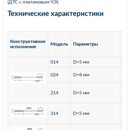
(ДТС с платиновым ЧЭ).
Технические характеристики
Конструктивное
Модель
Параметры
Ма
исполнение
014
D=5 мм
лат
ста
024
D=8 мм
12
ста
214
D=5 мм
12
ста
314
D=5 мм
12