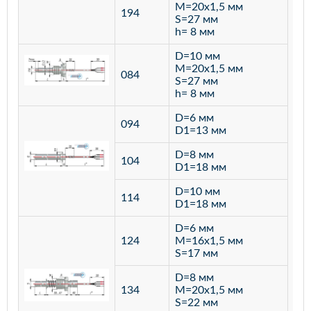
M=20х1,5 мм
194
S=27 мм
h= 8 мм
D=10 мм
M=20х1,5 мм
084
S=27 мм
h= 8 мм
D=6 мм
094
D1=13 мм
D=8 мм
ста
104
D1=18 мм
12
D=10 мм
114
D1=18 мм
D=6 мм
124
M=16х1,5 мм
S=17 мм
D=8 мм
134
M=20х1,5 мм
S=22 мм