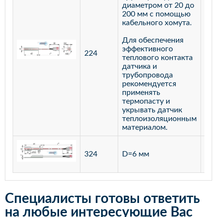
диаметром от 20 до
200 мм с помощью
кабельного хомута.
Для обеспечения
эффективного
224
лат
теплового контакта
датчика и
трубопровода
рекомендуется
применять
термопасту и
укрывать датчик
теплоизоляционным
материалом.
ста
324
D=6 мм
12
Специалисты готовы ответить
на любые интересующие Вас