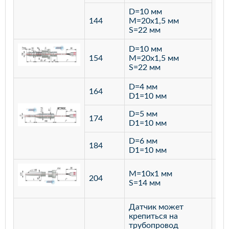
D=10 мм
144
M=20х1,5 мм
S=22 мм
D=10 мм
154
M=20х1,5 мм
S=22 мм
D=4 мм
164
D1=10 мм
D=5 мм
174
D1=10 мм
D=6 мм
184
D1=10 мм
M=10х1 мм
204
лат
S=14 мм
Датчик может
крепиться на
трубопровод