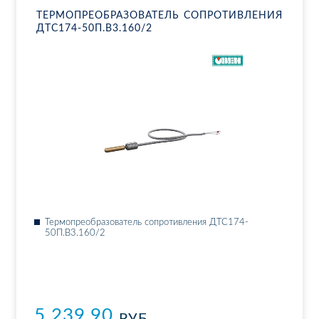
ТЕР­МО­ПРЕ­ОБ­РА­ЗО­ВА­ТЕЛЬ СО­ПРО­ТИВ­ЛЕ­НИЯ
ДТ­С174-50П.В3.160/2
Тер­мо­пре­об­ра­зо­ва­тель со­про­тив­ле­ния ДТ­С174-
50П.В3.160/2
5 239.90