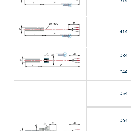
314
414
034
044
054
064