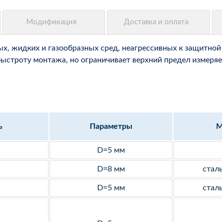
, жидких и газообразных сред, неагрессивных к защитной 
быстроту монтажа, но ограничивает верхний предел измеряе
ь
Параметры
М
D=5 мм
D=8 мм
стал
D=5 мм
стал