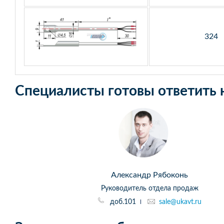
324
Специалисты готовы ответить 
Александр Рябоконь
Руководитель отдела продаж
доб.101
sale@ukavt.ru