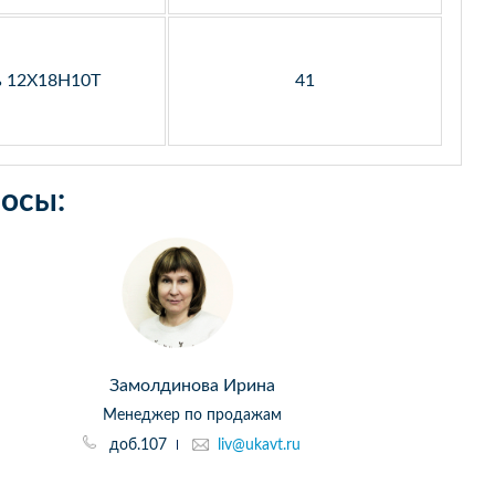
ь 12Х18Н10Т
41
осы:
Замолдинова Ирина
Менеджер по продажам
доб.107
liv@ukavt.ru