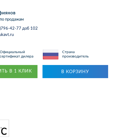
фиянов
по продажам
)796-42-77 доб 102
ukavt.ru
Официальный
Страна
сертификат дилера
производитель
ТЬ В 1 КЛИК
В КОРЗИНУ