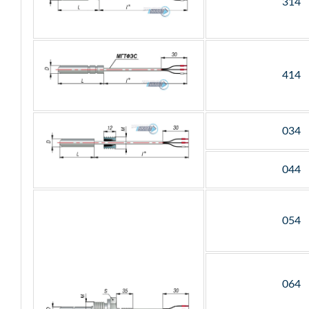
314
414
034
044
054
064