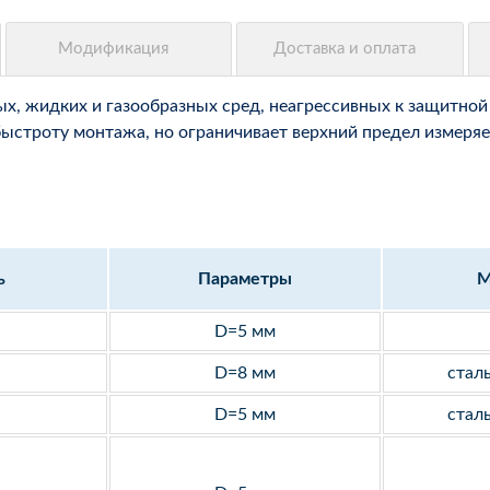
, жидких и газообразных сред, неагрессивных к защитной 
быстроту монтажа, но ограничивает верхний предел измеряе
ь
Параметры
М
D=5 мм
D=8 мм
стал
D=5 мм
стал