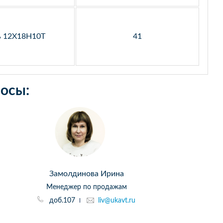
ь 12Х18Н10Т
41
осы:
Замолдинова Ирина
Менеджер по продажам
доб.107
liv@ukavt.ru