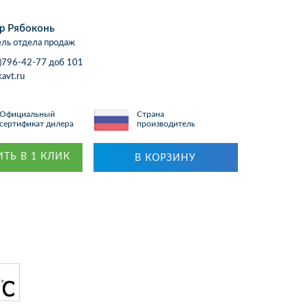
р Рябоконь
ль отдела продаж
)796-42-77 доб 101
avt.ru
Официальный
Страна
сертификат дилера
производитель
ТЬ В 1 КЛИК
В КОРЗИНУ