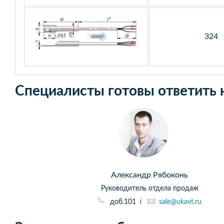
324
Специалисты готовы ответить 
Александр Рябоконь
Руководитель отдела продаж
доб.101
sale@ukavt.ru